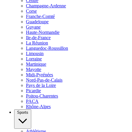
Centre
Champagne-Ardenne
Corse
Franche-Comté
Guadeloupe
Guyane
Haute-Normandie
Ile-de-France
La Réunion
Languedoc-Roussillon
Limousin
Lorraine
Martinique
Mayotte
Midi-Pyrénées
Nord-Pas-de-Calais
Pays de la Loire
Picardie
Poitou-Charentes
PACA
Rhône-Alpes
Sports
Athlétisme