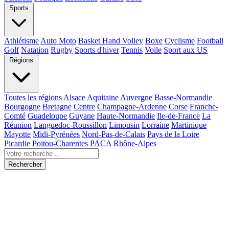
Sports
Athlétisme
Auto Moto
Basket Hand Volley
Boxe
Cyclisme
Football
Golf
Natation
Rugby
Sports d'hiver
Tennis
Voile
Sport aux US
Régions
Toutes les régions
Alsace
Aquitaine
Auvergne
Basse-Normandie
Bourgogne
Bretagne
Centre
Champagne-Ardenne
Corse
Franche-
Comté
Guadeloupe
Guyane
Haute-Normandie
Ile-de-France
La
Réunion
Languedoc-Roussillon
Limousin
Lorraine
Martinique
Mayotte
Midi-Pyrénées
Nord-Pas-de-Calais
Pays de la Loire
Picardie
Poitou-Charentes
PACA
Rhône-Alpes
Rechercher