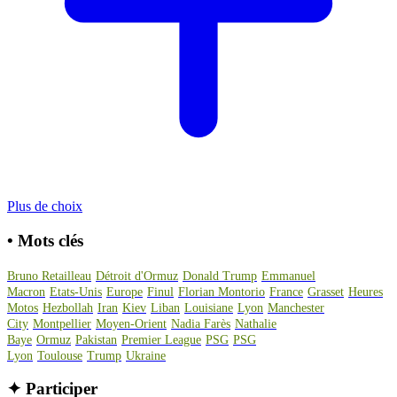
Plus de choix
•
Mots clés
Bruno Retailleau
Détroit d'Ormuz
Donald Trump
Emmanuel
Macron
Etats-Unis
Europe
Finul
Florian Montorio
France
Grasset
Heures
Motos
Hezbollah
Iran
Kiev
Liban
Louisiane
Lyon
Manchester
City
Montpellier
Moyen-Orient
Nadia Farès
Nathalie
Baye
Ormuz
Pakistan
Premier League
PSG
PSG
Lyon
Toulouse
Trump
Ukraine
✦
Participer