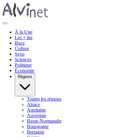
À la Une
Les + lus
Buzz
Culture
Sexo
Sciences
Politique
Économie
Régions
Toutes les régions
Alsace
Aquitaine
Auvergne
Basse-Normandie
Bourgogne
Bretagne