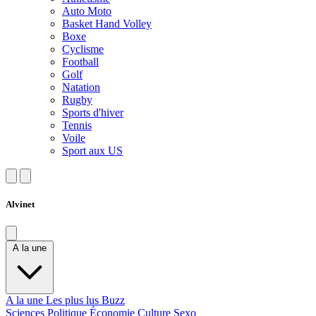
Auto Moto
Basket Hand Volley
Boxe
Cyclisme
Football
Golf
Natation
Rugby
Sports d'hiver
Tennis
Voile
Sport aux US
Alvinet
A la une
A la une
Les plus lus
Buzz
Sciences
Politique
Économie
Culture
Sexo