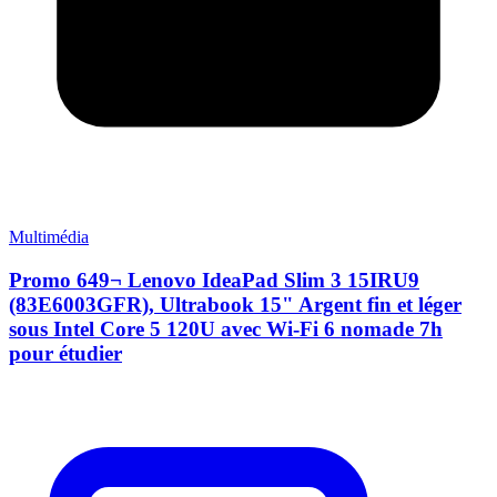
Multimédia
Promo 649¬ Lenovo IdeaPad Slim 3 15IRU9
(83E6003GFR), Ultrabook 15" Argent fin et léger
sous Intel Core 5 120U avec Wi-Fi 6 nomade 7h
pour étudier