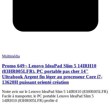
Multimédia
Promo 649¬ Lenovo IdeaPad Slim 5 14IRH10
(83HR005LFR), PC portable pas cher 14"
Ultrabook Argent fin léger au processeur Core i7-
13620H puissant orienté création
Notre avis sur le Lenovo IdeaPad Slim 5 14IRH10 (83HR005LFR)
Facile à transporter, le PC portable Lenovo IdeaPad Slim 5
14IRH10 (83HR005LFR) profite d