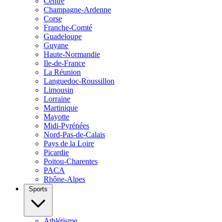
Centre
Champagne-Ardenne
Corse
Franche-Comté
Guadeloupe
Guyane
Haute-Normandie
Ile-de-France
La Réunion
Languedoc-Roussillon
Limousin
Lorraine
Martinique
Mayotte
Midi-Pyrénées
Nord-Pas-de-Calais
Pays de la Loire
Picardie
Poitou-Charentes
PACA
Rhône-Alpes
Sports
Athlétisme