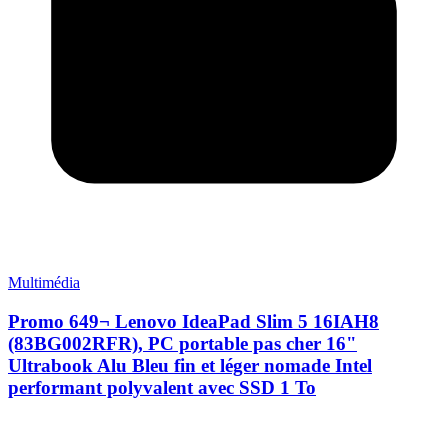
Multimédia
Promo 649¬ Lenovo IdeaPad Slim 5 16IAH8
(83BG002RFR), PC portable pas cher 16"
Ultrabook Alu Bleu fin et léger nomade Intel
performant polyvalent avec SSD 1 To