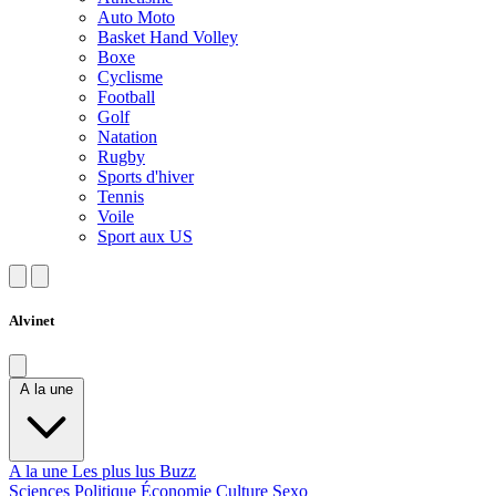
Auto Moto
Basket Hand Volley
Boxe
Cyclisme
Football
Golf
Natation
Rugby
Sports d'hiver
Tennis
Voile
Sport aux US
Alvinet
A la une
A la une
Les plus lus
Buzz
Sciences
Politique
Économie
Culture
Sexo