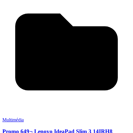
Multimédia
Promo 649¬ Lenovo IdeaPad Slim 3 14IRH8