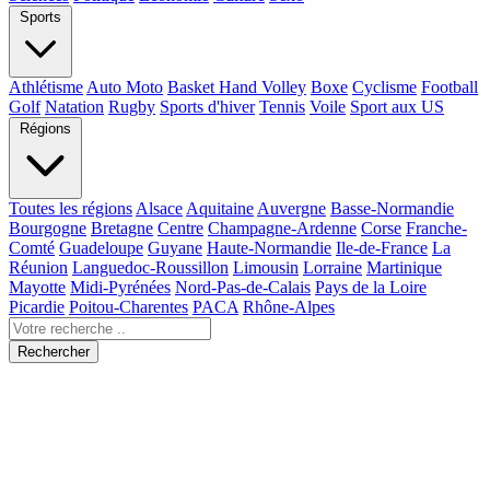
Sports
Athlétisme
Auto Moto
Basket Hand Volley
Boxe
Cyclisme
Football
Golf
Natation
Rugby
Sports d'hiver
Tennis
Voile
Sport aux US
Régions
Toutes les régions
Alsace
Aquitaine
Auvergne
Basse-Normandie
Bourgogne
Bretagne
Centre
Champagne-Ardenne
Corse
Franche-
Comté
Guadeloupe
Guyane
Haute-Normandie
Ile-de-France
La
Réunion
Languedoc-Roussillon
Limousin
Lorraine
Martinique
Mayotte
Midi-Pyrénées
Nord-Pas-de-Calais
Pays de la Loire
Picardie
Poitou-Charentes
PACA
Rhône-Alpes
Rechercher