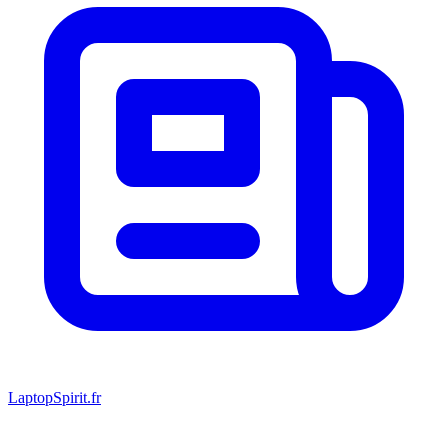
LaptopSpirit.fr