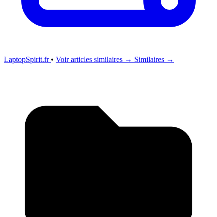
LaptopSpirit.fr
•
Voir articles similaires →
Similaires →