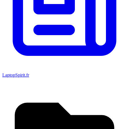
LaptopSpirit.fr