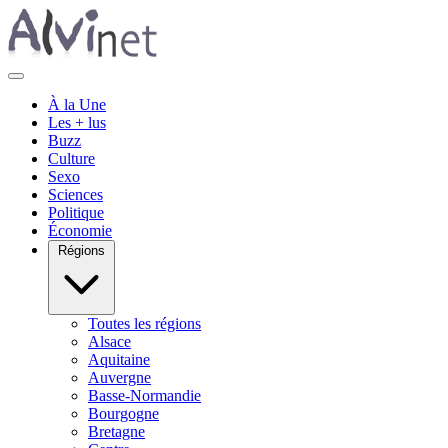
À la Une
Les + lus
Buzz
Culture
Sexo
Sciences
Politique
Économie
Régions
Toutes les régions
Alsace
Aquitaine
Auvergne
Basse-Normandie
Bourgogne
Bretagne