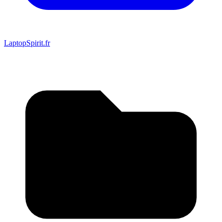
LaptopSpirit.fr