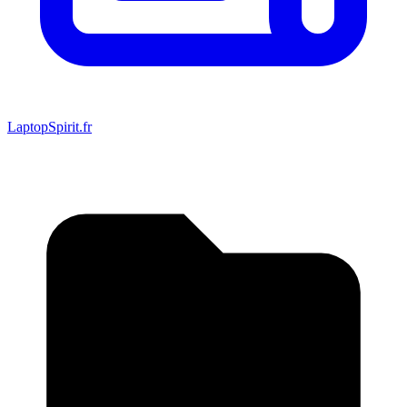
LaptopSpirit.fr