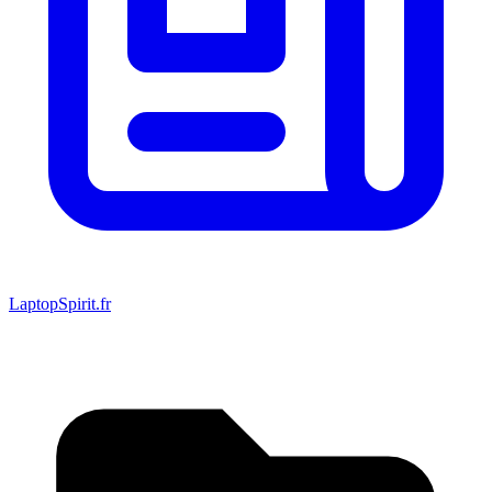
LaptopSpirit.fr