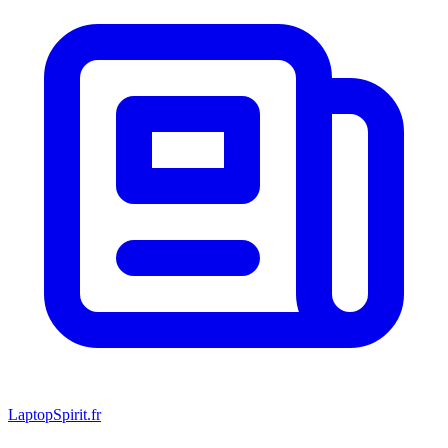
LaptopSpirit.fr