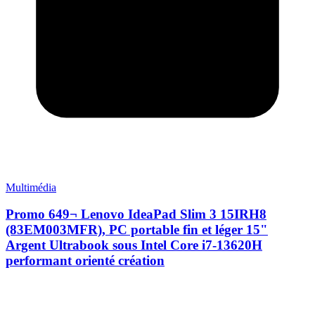
Multimédia
Promo 649¬ Lenovo IdeaPad Slim 3 15IRH8
(83EM003MFR), PC portable fin et léger 15"
Argent Ultrabook sous Intel Core i7-13620H
performant orienté création