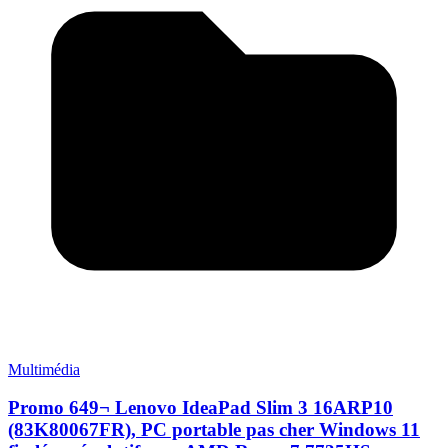
Multimédia
Promo 649¬ Lenovo IdeaPad Slim 3 16ARP10
(83K80067FR), PC portable pas cher Windows 11