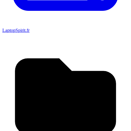
LaptopSpirit.fr