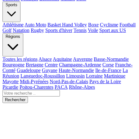
Sports
Athlétisme
Auto Moto
Basket Hand Volley
Boxe
Cyclisme
Football
Golf
Natation
Rugby
Sports d'hiver
Tennis
Voile
Sport aux US
Régions
Toutes les régions
Alsace
Aquitaine
Auvergne
Basse-Normandie
Bourgogne
Bretagne
Centre
Champagne-Ardenne
Corse
Franche-
Comté
Guadeloupe
Guyane
Haute-Normandie
Ile-de-France
La
Réunion
Languedoc-Roussillon
Limousin
Lorraine
Martinique
Mayotte
Midi-Pyrénées
Nord-Pas-de-Calais
Pays de la Loire
Picardie
Poitou-Charentes
PACA
Rhône-Alpes
Rechercher