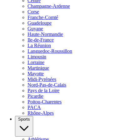
Centre
Champagne-Ardenne
Corse
Franche-Comté
Guadeloupe
Guyane
Haute-Normandie
Ile-de-France
La Réunion
Languedoc-Roussillon
Limousin
Lorraine
Martinique
Mayotte
Midi-Pyrénées
Nord-Pas-de-Calais
Pays de la Loire
Picardie
Poitou-Charentes
PACA
Rhône-Alpes
Sports
Athlétisme