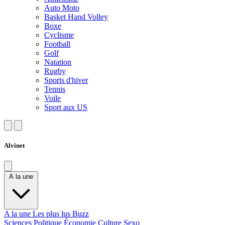
Auto Moto
Basket Hand Volley
Boxe
Cyclisme
Football
Golf
Natation
Rugby
Sports d'hiver
Tennis
Voile
Sport aux US
Alvinet
A la une
A la une
Les plus lus
Buzz
Sciences
Politique
Économie
Culture
Sexo