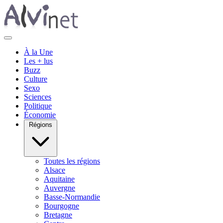
À la Une
Les + lus
Buzz
Culture
Sexo
Sciences
Politique
Économie
Régions
Toutes les régions
Alsace
Aquitaine
Auvergne
Basse-Normandie
Bourgogne
Bretagne