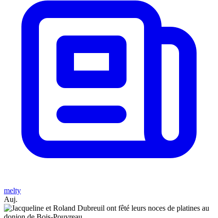
melty
Auj.