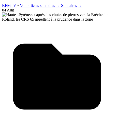
BFMTV
•
Voir articles similaires →
Similaires →
04 Aug