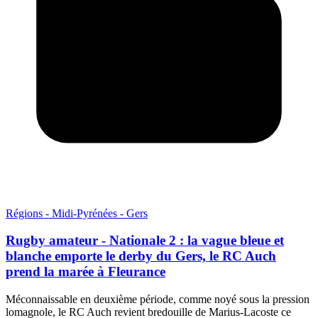
Régions - Midi-Pyrénées - Gers
Rugby amateur - Nationale 2 : la vague bleue et
blanche emporte le derby du Gers, le RC Auch
prend la marée à Fleurance
Méconnaissable en deuxième période, comme noyé sous la pression
lomagnole, le RC Auch revient bredouille de Marius-Lacoste ce