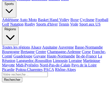
Sports
Athlétisme
Auto Moto
Basket Hand Volley
Boxe
Cyclisme
Football
Golf
Natation
Rugby
Sports d'hiver
Tennis
Voile
Sport aux US
Régions
Toutes les régions
Alsace
Aquitaine
Auvergne
Basse-Normandie
Bourgogne
Bretagne
Centre
Champagne-Ardenne
Corse
Franche-
Comté
Guadeloupe
Guyane
Haute-Normandie
Ile-de-France
La
Réunion
Languedoc-Roussillon
Limousin
Lorraine
Martinique
Mayotte
Midi-Pyrénées
Nord-Pas-de-Calais
Pays de la Loire
Picardie
Poitou-Charentes
PACA
Rhône-Alpes
Rechercher