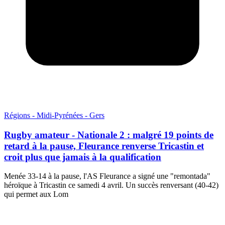
Régions - Midi-Pyrénées - Gers
Rugby amateur - Nationale 2 : malgré 19 points de
retard à la pause, Fleurance renverse Tricastin et
croit plus que jamais à la qualification
Menée 33-14 à la pause, l'AS Fleurance a signé une "remontada"
héroïque à Tricastin ce samedi 4 avril. Un succès renversant (40-42)
qui permet aux Lom