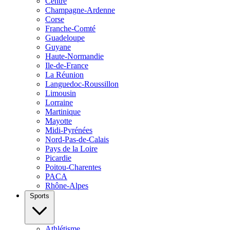
Centre
Champagne-Ardenne
Corse
Franche-Comté
Guadeloupe
Guyane
Haute-Normandie
Ile-de-France
La Réunion
Languedoc-Roussillon
Limousin
Lorraine
Martinique
Mayotte
Midi-Pyrénées
Nord-Pas-de-Calais
Pays de la Loire
Picardie
Poitou-Charentes
PACA
Rhône-Alpes
Sports
Athlétisme