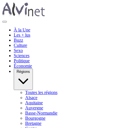
À la Une
Les + lus
Buzz
Culture
Sexo
Sciences
Politique
Économie
Régions
Toutes les régions
Alsace
Aquitaine
Auvergne
Basse-Normandie
Bourgogne
Bretagne