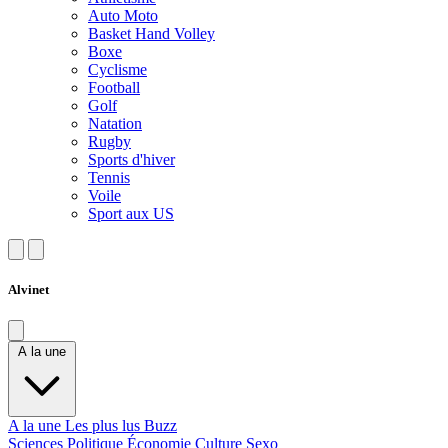
Auto Moto
Basket Hand Volley
Boxe
Cyclisme
Football
Golf
Natation
Rugby
Sports d'hiver
Tennis
Voile
Sport aux US
Alvinet
A la une
A la une
Les plus lus
Buzz
Sciences
Politique
Économie
Culture
Sexo