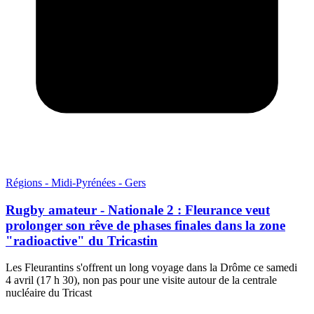
Régions - Midi-Pyrénées - Gers
Rugby amateur - Nationale 2 : Fleurance veut
prolonger son rêve de phases finales dans la zone
"radioactive" du Tricastin
Les Fleurantins s'offrent un long voyage dans la Drôme ce samedi
4 avril (17 h 30), non pas pour une visite autour de la centrale
nucléaire du Tricast