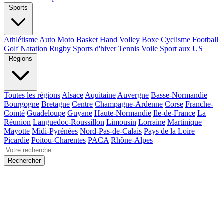
Sports
Athlétisme
Auto Moto
Basket Hand Volley
Boxe
Cyclisme
Football
Golf
Natation
Rugby
Sports d'hiver
Tennis
Voile
Sport aux US
Régions
Toutes les régions
Alsace
Aquitaine
Auvergne
Basse-Normandie
Bourgogne
Bretagne
Centre
Champagne-Ardenne
Corse
Franche-
Comté
Guadeloupe
Guyane
Haute-Normandie
Ile-de-France
La
Réunion
Languedoc-Roussillon
Limousin
Lorraine
Martinique
Mayotte
Midi-Pyrénées
Nord-Pas-de-Calais
Pays de la Loire
Picardie
Poitou-Charentes
PACA
Rhône-Alpes
Rechercher