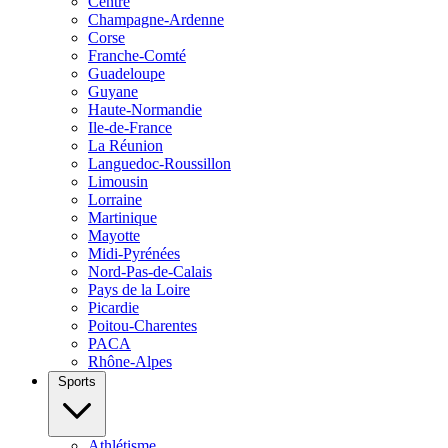
Centre
Champagne-Ardenne
Corse
Franche-Comté
Guadeloupe
Guyane
Haute-Normandie
Ile-de-France
La Réunion
Languedoc-Roussillon
Limousin
Lorraine
Martinique
Mayotte
Midi-Pyrénées
Nord-Pas-de-Calais
Pays de la Loire
Picardie
Poitou-Charentes
PACA
Rhône-Alpes
Sports
Athlétisme