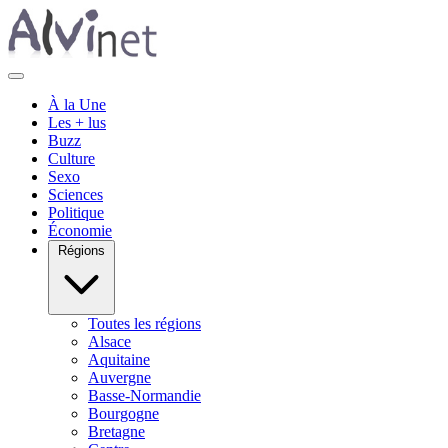
À la Une
Les + lus
Buzz
Culture
Sexo
Sciences
Politique
Économie
Régions
Toutes les régions
Alsace
Aquitaine
Auvergne
Basse-Normandie
Bourgogne
Bretagne