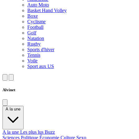
Auto Moto
Basket Hand Volley
Boxe
Cyclisme
Football
Golf
Natation
Rugby
Sports d'hiver
Tennis
Voile
Sport aux US
Alvinet
A la une
A la une
Les plus lus
Buzz
Sciences
Politique
Économie
Culture
Sexo