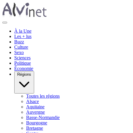
À la Une
Les + lus
Buzz
Culture
Sexo
Sciences
Politique
Économie
Régions
Toutes les régions
Alsace
Aquitaine
Auvergne
Basse-Normandie
Bourgogne
Bretagne