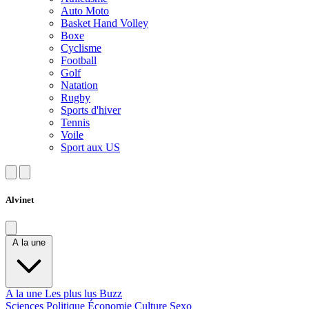
Auto Moto
Basket Hand Volley
Boxe
Cyclisme
Football
Golf
Natation
Rugby
Sports d'hiver
Tennis
Voile
Sport aux US
Alvinet
A la une
A la une
Les plus lus
Buzz
Sciences
Politique
Économie
Culture
Sexo