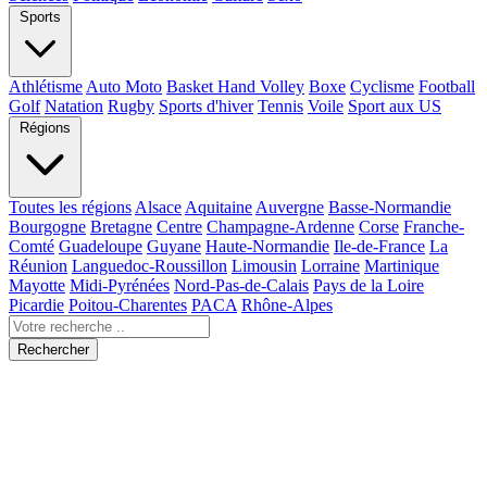
Sports
Athlétisme
Auto Moto
Basket Hand Volley
Boxe
Cyclisme
Football
Golf
Natation
Rugby
Sports d'hiver
Tennis
Voile
Sport aux US
Régions
Toutes les régions
Alsace
Aquitaine
Auvergne
Basse-Normandie
Bourgogne
Bretagne
Centre
Champagne-Ardenne
Corse
Franche-
Comté
Guadeloupe
Guyane
Haute-Normandie
Ile-de-France
La
Réunion
Languedoc-Roussillon
Limousin
Lorraine
Martinique
Mayotte
Midi-Pyrénées
Nord-Pas-de-Calais
Pays de la Loire
Picardie
Poitou-Charentes
PACA
Rhône-Alpes
Rechercher