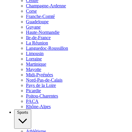
Centre
Champagne-Ardenne
Corse
Franche-Comté
Guadeloupe
Guyane
Haute-Normandie
Ile-de-France
La Réunion
Languedoc-Roussillon
Limousin
Lorraine
Martinique
Mayotte
Midi-Pyrénées
Nord-Pas-de-Calais
Pays de la Loire
Picardie
Poitou-Charentes
PACA
Rhône-Alpes
Sports
Athlétisme