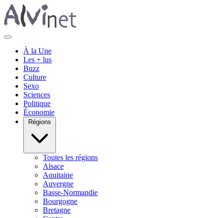
À la Une
Les + lus
Buzz
Culture
Sexo
Sciences
Politique
Économie
Régions
Toutes les régions
Alsace
Aquitaine
Auvergne
Basse-Normandie
Bourgogne
Bretagne