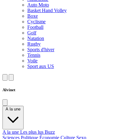
Auto Moto
Basket Hand Volley
Boxe
Cyclisme
Football
Golf
Natation
Rugby
Sports d'hiver
Tennis
Voile
Sport aux US
Alvinet
A la une
A la une
Les plus lus
Buzz
Sciences
Politique
Économie
Culture
Sexo