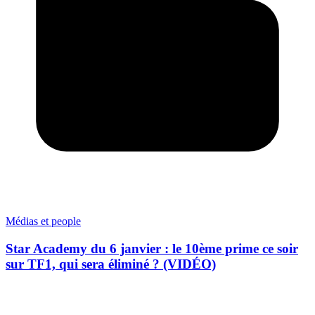
Médias et people
Star Academy du 6 janvier : le 10ème prime ce soir
sur TF1, qui sera éliminé ? (VIDÉO)