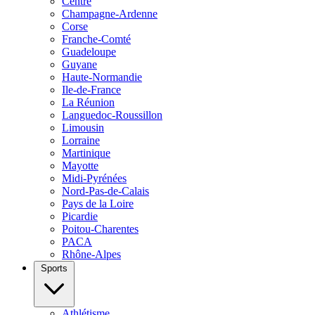
Centre
Champagne-Ardenne
Corse
Franche-Comté
Guadeloupe
Guyane
Haute-Normandie
Ile-de-France
La Réunion
Languedoc-Roussillon
Limousin
Lorraine
Martinique
Mayotte
Midi-Pyrénées
Nord-Pas-de-Calais
Pays de la Loire
Picardie
Poitou-Charentes
PACA
Rhône-Alpes
Sports
Athlétisme