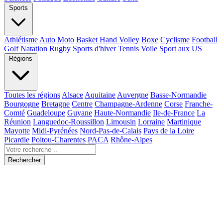
Sports
Athlétisme
Auto Moto
Basket Hand Volley
Boxe
Cyclisme
Football
Golf
Natation
Rugby
Sports d'hiver
Tennis
Voile
Sport aux US
Régions
Toutes les régions
Alsace
Aquitaine
Auvergne
Basse-Normandie
Bourgogne
Bretagne
Centre
Champagne-Ardenne
Corse
Franche-
Comté
Guadeloupe
Guyane
Haute-Normandie
Ile-de-France
La
Réunion
Languedoc-Roussillon
Limousin
Lorraine
Martinique
Mayotte
Midi-Pyrénées
Nord-Pas-de-Calais
Pays de la Loire
Picardie
Poitou-Charentes
PACA
Rhône-Alpes
Rechercher