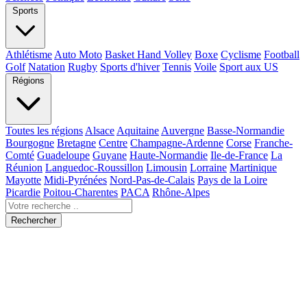
Sports
Athlétisme
Auto Moto
Basket Hand Volley
Boxe
Cyclisme
Football
Golf
Natation
Rugby
Sports d'hiver
Tennis
Voile
Sport aux US
Régions
Toutes les régions
Alsace
Aquitaine
Auvergne
Basse-Normandie
Bourgogne
Bretagne
Centre
Champagne-Ardenne
Corse
Franche-
Comté
Guadeloupe
Guyane
Haute-Normandie
Ile-de-France
La
Réunion
Languedoc-Roussillon
Limousin
Lorraine
Martinique
Mayotte
Midi-Pyrénées
Nord-Pas-de-Calais
Pays de la Loire
Picardie
Poitou-Charentes
PACA
Rhône-Alpes
Rechercher