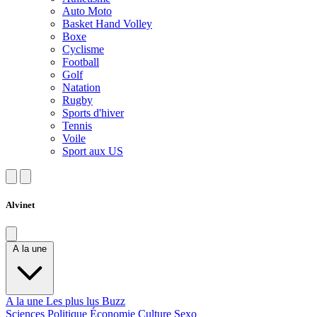
Auto Moto
Basket Hand Volley
Boxe
Cyclisme
Football
Golf
Natation
Rugby
Sports d'hiver
Tennis
Voile
Sport aux US
Alvinet
A la une
A la une
Les plus lus
Buzz
Sciences
Politique
Économie
Culture
Sexo