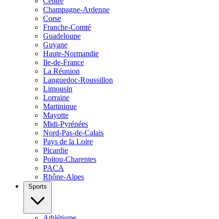
Centre
Champagne-Ardenne
Corse
Franche-Comté
Guadeloupe
Guyane
Haute-Normandie
Ile-de-France
La Réunion
Languedoc-Roussillon
Limousin
Lorraine
Martinique
Mayotte
Midi-Pyrénées
Nord-Pas-de-Calais
Pays de la Loire
Picardie
Poitou-Charentes
PACA
Rhône-Alpes
Sports
Athlétisme