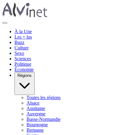
À la Une
Les + lus
Buzz
Culture
Sexo
Sciences
Politique
Économie
Régions
Toutes les régions
Alsace
Aquitaine
Auvergne
Basse-Normandie
Bourgogne
Bretagne