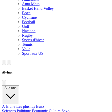
Auto Moto
Basket Hand Volley
Boxe
Cyclisme
Football
Golf
Natation
Rugby
Sports d'hiver
Tennis
Voile
Sport aux US
Alvinet
A la une
A la une
Les plus lus
Buzz
Sciences
Politique
Économie
Culture
Sexo