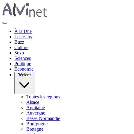
À la Une
Les + lus
Buzz
Culture
Sexo
Sciences
Politique
Économie
Régions
Toutes les régions
Alsace
Aquitaine
Auvergne
Basse-Normandie
Bourgogne
Bretagne