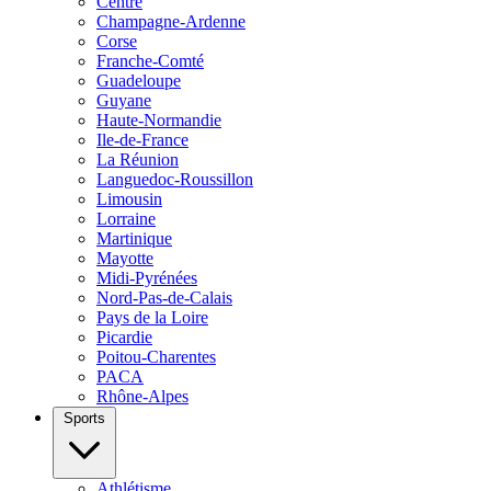
Centre
Champagne-Ardenne
Corse
Franche-Comté
Guadeloupe
Guyane
Haute-Normandie
Ile-de-France
La Réunion
Languedoc-Roussillon
Limousin
Lorraine
Martinique
Mayotte
Midi-Pyrénées
Nord-Pas-de-Calais
Pays de la Loire
Picardie
Poitou-Charentes
PACA
Rhône-Alpes
Sports
Athlétisme