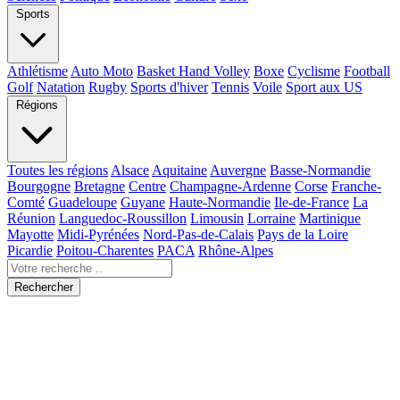
Sports
Athlétisme
Auto Moto
Basket Hand Volley
Boxe
Cyclisme
Football
Golf
Natation
Rugby
Sports d'hiver
Tennis
Voile
Sport aux US
Régions
Toutes les régions
Alsace
Aquitaine
Auvergne
Basse-Normandie
Bourgogne
Bretagne
Centre
Champagne-Ardenne
Corse
Franche-
Comté
Guadeloupe
Guyane
Haute-Normandie
Ile-de-France
La
Réunion
Languedoc-Roussillon
Limousin
Lorraine
Martinique
Mayotte
Midi-Pyrénées
Nord-Pas-de-Calais
Pays de la Loire
Picardie
Poitou-Charentes
PACA
Rhône-Alpes
Rechercher