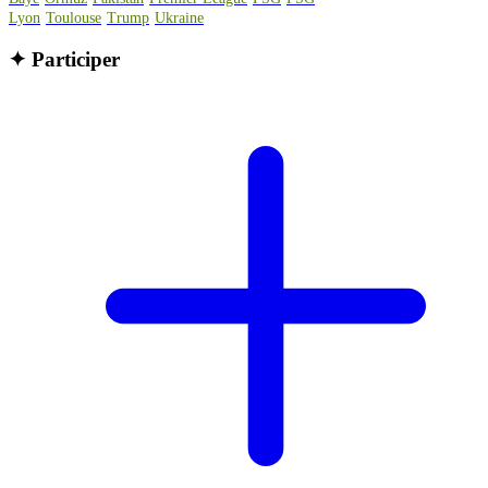
Lyon
Toulouse
Trump
Ukraine
✦
Participer