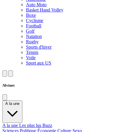
Auto Moto
Basket Hand Volley
Boxe
Cyclisme
Football
Golf
Natation
Rugby
Sports d'hiver
Tennis
Voile
Sport aux US
Alvinet
A la une
A la une
Les plus lus
Buzz
Sciences
Politique
Économie
Culture
Sexo