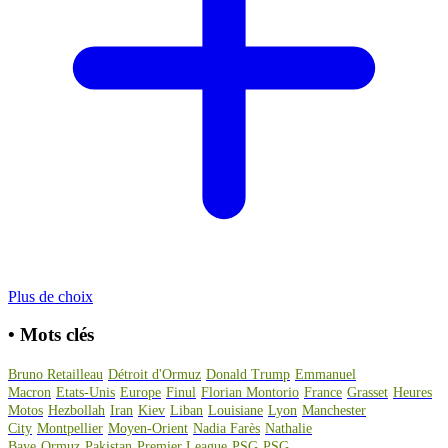
Plus de choix
•
Mots clés
Bruno Retailleau
Détroit d'Ormuz
Donald Trump
Emmanuel
Macron
Etats-Unis
Europe
Finul
Florian Montorio
France
Grasset
Heures
Motos
Hezbollah
Iran
Kiev
Liban
Louisiane
Lyon
Manchester
City
Montpellier
Moyen-Orient
Nadia Farès
Nathalie
Baye
Ormuz
Pakistan
Premier League
PSG
PSG