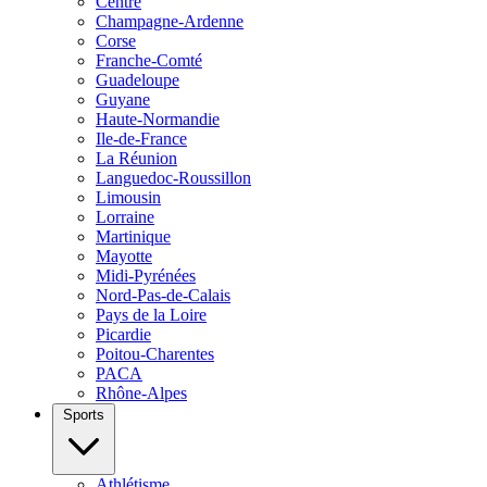
Centre
Champagne-Ardenne
Corse
Franche-Comté
Guadeloupe
Guyane
Haute-Normandie
Ile-de-France
La Réunion
Languedoc-Roussillon
Limousin
Lorraine
Martinique
Mayotte
Midi-Pyrénées
Nord-Pas-de-Calais
Pays de la Loire
Picardie
Poitou-Charentes
PACA
Rhône-Alpes
Sports
Athlétisme