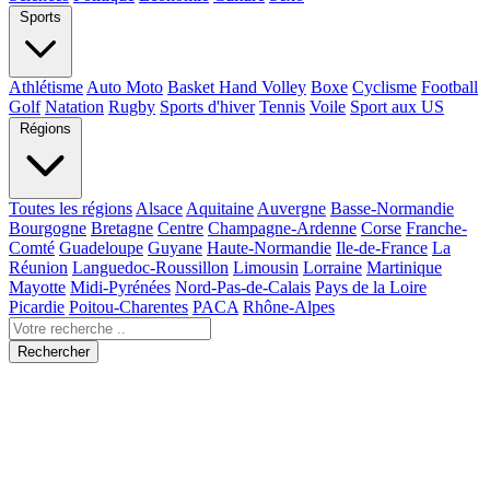
Sports
Athlétisme
Auto Moto
Basket Hand Volley
Boxe
Cyclisme
Football
Golf
Natation
Rugby
Sports d'hiver
Tennis
Voile
Sport aux US
Régions
Toutes les régions
Alsace
Aquitaine
Auvergne
Basse-Normandie
Bourgogne
Bretagne
Centre
Champagne-Ardenne
Corse
Franche-
Comté
Guadeloupe
Guyane
Haute-Normandie
Ile-de-France
La
Réunion
Languedoc-Roussillon
Limousin
Lorraine
Martinique
Mayotte
Midi-Pyrénées
Nord-Pas-de-Calais
Pays de la Loire
Picardie
Poitou-Charentes
PACA
Rhône-Alpes
Rechercher