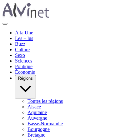
À la Une
Les + lus
Buzz
Culture
Sexo
Sciences
Politique
Économie
Régions
Toutes les régions
Alsace
Aquitaine
Auvergne
Basse-Normandie
Bourgogne
Bretagne