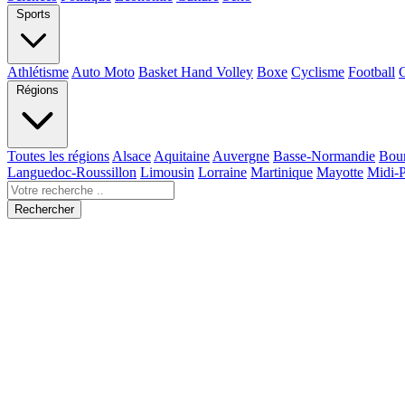
Sports
Athlétisme
Auto Moto
Basket Hand Volley
Boxe
Cyclisme
Football
Régions
Toutes les régions
Alsace
Aquitaine
Auvergne
Basse-Normandie
Bou
Languedoc-Roussillon
Limousin
Lorraine
Martinique
Mayotte
Midi-
Rechercher