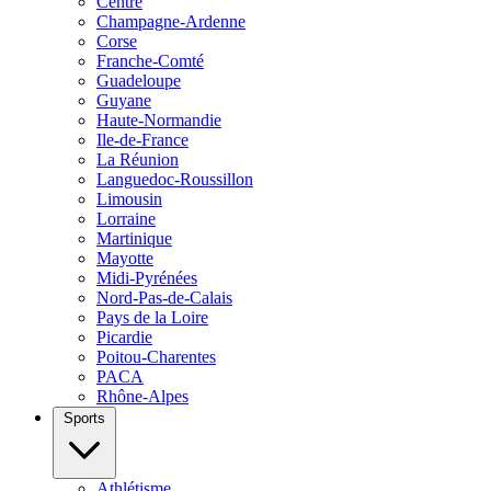
Centre
Champagne-Ardenne
Corse
Franche-Comté
Guadeloupe
Guyane
Haute-Normandie
Ile-de-France
La Réunion
Languedoc-Roussillon
Limousin
Lorraine
Martinique
Mayotte
Midi-Pyrénées
Nord-Pas-de-Calais
Pays de la Loire
Picardie
Poitou-Charentes
PACA
Rhône-Alpes
Sports
Athlétisme