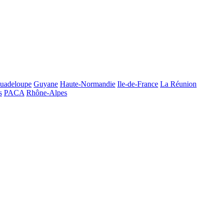
uadeloupe
Guyane
Haute-Normandie
Ile-de-France
La Réunion
s
PACA
Rhône-Alpes