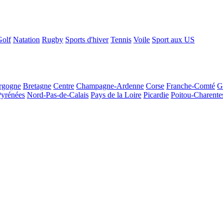
Golf
Natation
Rugby
Sports d'hiver
Tennis
Voile
Sport aux US
rgogne
Bretagne
Centre
Champagne-Ardenne
Corse
Franche-Comté
G
Pyrénées
Nord-Pas-de-Calais
Pays de la Loire
Picardie
Poitou-Charente