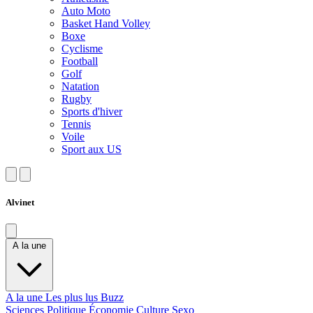
Auto Moto
Basket Hand Volley
Boxe
Cyclisme
Football
Golf
Natation
Rugby
Sports d'hiver
Tennis
Voile
Sport aux US
Alvinet
A la une
A la une
Les plus lus
Buzz
Sciences
Politique
Économie
Culture
Sexo