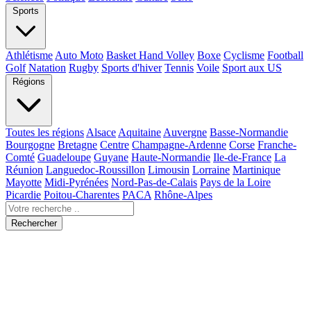
Sports
Athlétisme
Auto Moto
Basket Hand Volley
Boxe
Cyclisme
Football
Golf
Natation
Rugby
Sports d'hiver
Tennis
Voile
Sport aux US
Régions
Toutes les régions
Alsace
Aquitaine
Auvergne
Basse-Normandie
Bourgogne
Bretagne
Centre
Champagne-Ardenne
Corse
Franche-
Comté
Guadeloupe
Guyane
Haute-Normandie
Ile-de-France
La
Réunion
Languedoc-Roussillon
Limousin
Lorraine
Martinique
Mayotte
Midi-Pyrénées
Nord-Pas-de-Calais
Pays de la Loire
Picardie
Poitou-Charentes
PACA
Rhône-Alpes
Rechercher