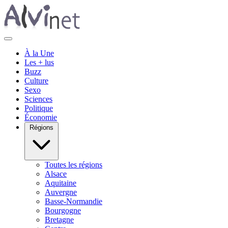
À la Une
Les + lus
Buzz
Culture
Sexo
Sciences
Politique
Économie
Régions
Toutes les régions
Alsace
Aquitaine
Auvergne
Basse-Normandie
Bourgogne
Bretagne