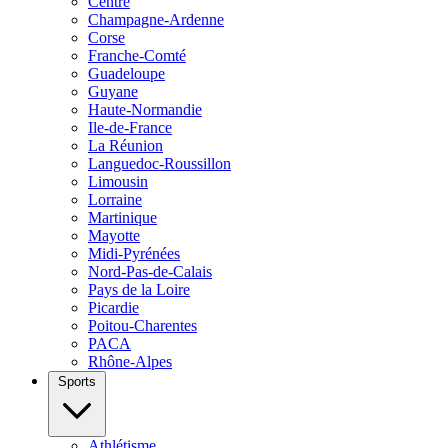
Centre
Champagne-Ardenne
Corse
Franche-Comté
Guadeloupe
Guyane
Haute-Normandie
Ile-de-France
La Réunion
Languedoc-Roussillon
Limousin
Lorraine
Martinique
Mayotte
Midi-Pyrénées
Nord-Pas-de-Calais
Pays de la Loire
Picardie
Poitou-Charentes
PACA
Rhône-Alpes
Sports
Athlétisme