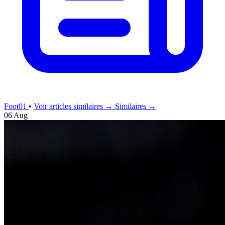
Foot01
•
Voir articles similaires →
Similaires →
06 Aug