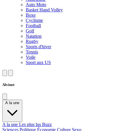
Auto Moto
Basket Hand Volley
Boxe
Cyclisme
Football
Golf
Natation
Rugby
Sports d'hiver
Tennis
Voile
Sport aux US
Alvinet
A la une
A la une
Les plus lus
Buzz
Sciences
Politique
Économie
Culture
Sexo