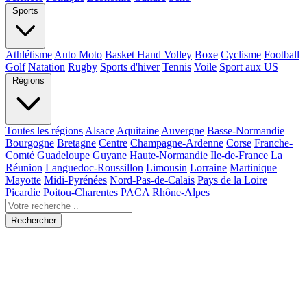
Sports
Athlétisme
Auto Moto
Basket Hand Volley
Boxe
Cyclisme
Football
Golf
Natation
Rugby
Sports d'hiver
Tennis
Voile
Sport aux US
Régions
Toutes les régions
Alsace
Aquitaine
Auvergne
Basse-Normandie
Bourgogne
Bretagne
Centre
Champagne-Ardenne
Corse
Franche-
Comté
Guadeloupe
Guyane
Haute-Normandie
Ile-de-France
La
Réunion
Languedoc-Roussillon
Limousin
Lorraine
Martinique
Mayotte
Midi-Pyrénées
Nord-Pas-de-Calais
Pays de la Loire
Picardie
Poitou-Charentes
PACA
Rhône-Alpes
Rechercher