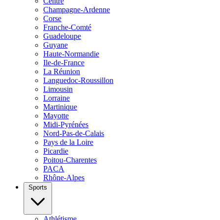
Centre
Champagne-Ardenne
Corse
Franche-Comté
Guadeloupe
Guyane
Haute-Normandie
Ile-de-France
La Réunion
Languedoc-Roussillon
Limousin
Lorraine
Martinique
Mayotte
Midi-Pyrénées
Nord-Pas-de-Calais
Pays de la Loire
Picardie
Poitou-Charentes
PACA
Rhône-Alpes
Sports
Athlétisme