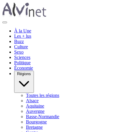
À la Une
Les + lus
Buzz
Culture
Sexo
Sciences
Politique
Économie
Régions
Toutes les régions
Alsace
Aquitaine
Auvergne
Basse-Normandie
Bourgogne
Bretagne