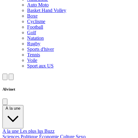
Auto Moto
Basket Hand Volley
Boxe
Cyclisme
Football
Golf
Natation
Rugby
Sports d'hiver
Tennis
Voile
Sport aux US
Alvinet
A la une
A la une
Les plus lus
Buzz
Sciences
Politique
Économie
Culture
Sexo