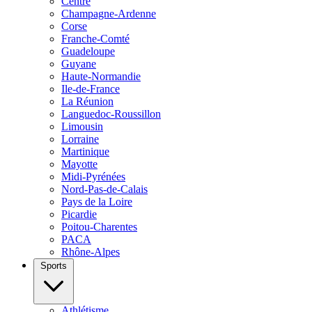
Centre
Champagne-Ardenne
Corse
Franche-Comté
Guadeloupe
Guyane
Haute-Normandie
Ile-de-France
La Réunion
Languedoc-Roussillon
Limousin
Lorraine
Martinique
Mayotte
Midi-Pyrénées
Nord-Pas-de-Calais
Pays de la Loire
Picardie
Poitou-Charentes
PACA
Rhône-Alpes
Sports
Athlétisme