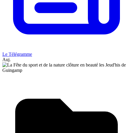
Le Télégramme
Auj.