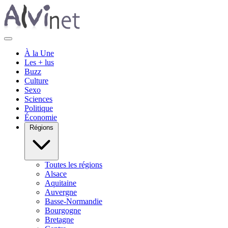
À la Une
Les + lus
Buzz
Culture
Sexo
Sciences
Politique
Économie
Régions
Toutes les régions
Alsace
Aquitaine
Auvergne
Basse-Normandie
Bourgogne
Bretagne