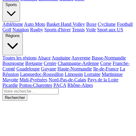
Sports
Athlétisme
Auto Moto
Basket Hand Volley
Boxe
Cyclisme
Football
Golf
Natation
Rugby
Sports d'hiver
Tennis
Voile
Sport aux US
Régions
Toutes les régions
Alsace
Aquitaine
Auvergne
Basse-Normandie
Bourgogne
Bretagne
Centre
Champagne-Ardenne
Corse
Franche-
Comté
Guadeloupe
Guyane
Haute-Normandie
Ile-de-France
La
Réunion
Languedoc-Roussillon
Limousin
Lorraine
Martinique
Mayotte
Midi-Pyrénées
Nord-Pas-de-Calais
Pays de la Loire
Picardie
Poitou-Charentes
PACA
Rhône-Alpes
Rechercher