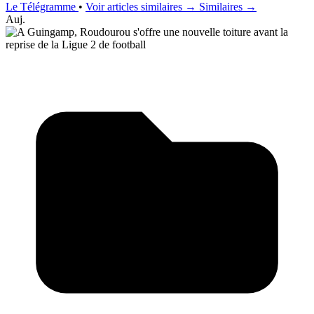
Le Télégramme
•
Voir articles similaires →
Similaires →
Auj.