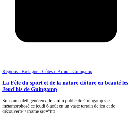
Régions - Bretagne - Côtes-d'Armor -Guingamp
La Fête du sport et de la nature clôture en beauté les
Jeud'his de Guingamp
Sous un soleil généreux, le jardin public de Guingamp s’est
métamorphosé ce jeudi 6 août en un vaste terrain de jeu et de
découverte"/ iframe src="htt