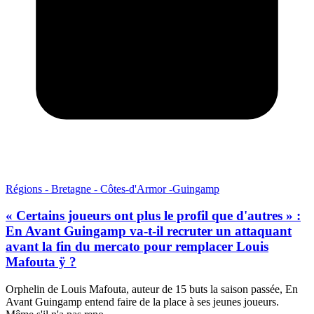
Régions - Bretagne - Côtes-d'Armor -Guingamp
« Certains joueurs ont plus le profil que d'autres » :
En Avant Guingamp va-t-il recruter un attaquant
avant la fin du mercato pour remplacer Louis
Mafouta ÿ ?
Orphelin de Louis Mafouta, auteur de 15 buts la saison passée, En
Avant Guingamp entend faire de la place à ses jeunes joueurs.