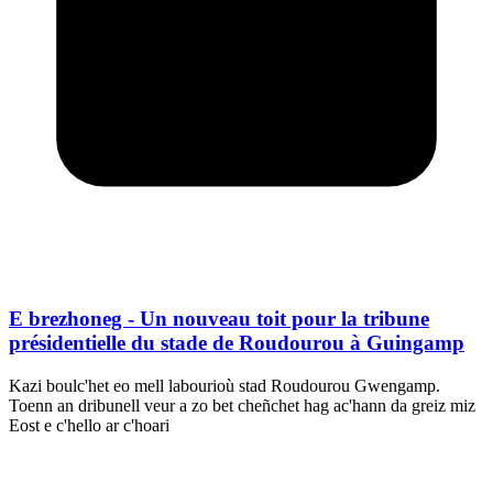
E brezhoneg - Un nouveau toit pour la tribune
présidentielle du stade de Roudourou à Guingamp
Kazi boulc'het eo mell labourioù stad Roudourou Gwengamp.
Toenn an dribunell veur a zo bet cheñchet hag ac'hann da greiz miz
Eost e c'hello ar c'hoari