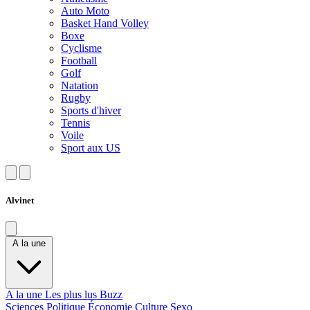
Auto Moto
Basket Hand Volley
Boxe
Cyclisme
Football
Golf
Natation
Rugby
Sports d'hiver
Tennis
Voile
Sport aux US
Alvinet
A la une
A la une
Les plus lus
Buzz
Sciences
Politique
Économie
Culture
Sexo