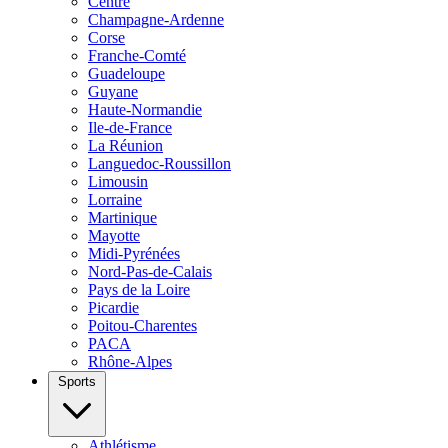
Centre
Champagne-Ardenne
Corse
Franche-Comté
Guadeloupe
Guyane
Haute-Normandie
Ile-de-France
La Réunion
Languedoc-Roussillon
Limousin
Lorraine
Martinique
Mayotte
Midi-Pyrénées
Nord-Pas-de-Calais
Pays de la Loire
Picardie
Poitou-Charentes
PACA
Rhône-Alpes
Sports
Athlétisme