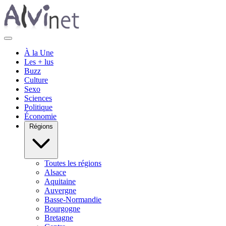
À la Une
Les + lus
Buzz
Culture
Sexo
Sciences
Politique
Économie
Régions
Toutes les régions
Alsace
Aquitaine
Auvergne
Basse-Normandie
Bourgogne
Bretagne