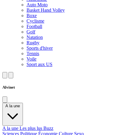
Auto Moto
Basket Hand Volley
Boxe
Cyclisme
Football
Golf
Natation
Rugby
Sports d'hiver
Tennis
Voile
Sport aux US
Alvinet
A la une
A la une
Les plus lus
Buzz
Sciences
Politique
Économie
Culture
Sexo