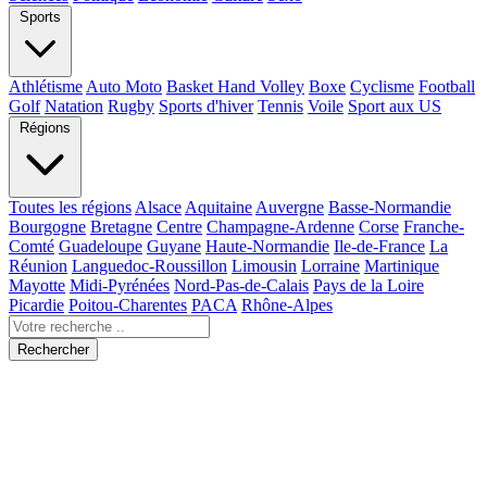
Sports
Athlétisme
Auto Moto
Basket Hand Volley
Boxe
Cyclisme
Football
Golf
Natation
Rugby
Sports d'hiver
Tennis
Voile
Sport aux US
Régions
Toutes les régions
Alsace
Aquitaine
Auvergne
Basse-Normandie
Bourgogne
Bretagne
Centre
Champagne-Ardenne
Corse
Franche-
Comté
Guadeloupe
Guyane
Haute-Normandie
Ile-de-France
La
Réunion
Languedoc-Roussillon
Limousin
Lorraine
Martinique
Mayotte
Midi-Pyrénées
Nord-Pas-de-Calais
Pays de la Loire
Picardie
Poitou-Charentes
PACA
Rhône-Alpes
Rechercher