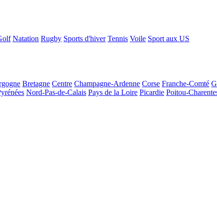
Golf
Natation
Rugby
Sports d'hiver
Tennis
Voile
Sport aux US
rgogne
Bretagne
Centre
Champagne-Ardenne
Corse
Franche-Comté
G
Pyrénées
Nord-Pas-de-Calais
Pays de la Loire
Picardie
Poitou-Charente