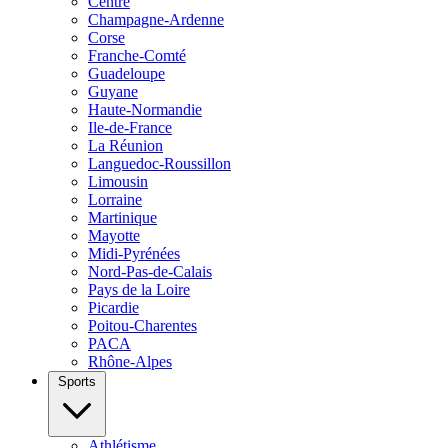
Centre
Champagne-Ardenne
Corse
Franche-Comté
Guadeloupe
Guyane
Haute-Normandie
Ile-de-France
La Réunion
Languedoc-Roussillon
Limousin
Lorraine
Martinique
Mayotte
Midi-Pyrénées
Nord-Pas-de-Calais
Pays de la Loire
Picardie
Poitou-Charentes
PACA
Rhône-Alpes
Sports
Athlétisme