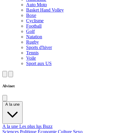
Auto Moto
Basket Hand Volley
Boxe
Cyclisme
Football
Golf
Natation
Rugby
Sports d'hiver
Tennis
Voile
Sport aux US
Alvinet
A la une
A la une
Les plus lus
Buzz
Sciences
Politique
Économie
Culture
Sexo