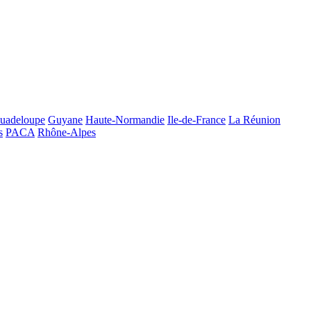
uadeloupe
Guyane
Haute-Normandie
Ile-de-France
La Réunion
s
PACA
Rhône-Alpes