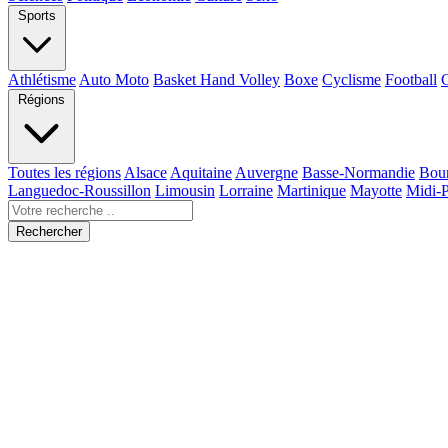
Sports
Athlétisme
Auto Moto
Basket Hand Volley
Boxe
Cyclisme
Football
Régions
Toutes les régions
Alsace
Aquitaine
Auvergne
Basse-Normandie
Bou
Languedoc-Roussillon
Limousin
Lorraine
Martinique
Mayotte
Midi-
Rechercher