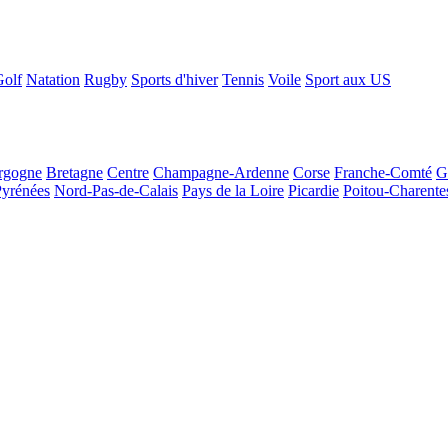
Golf
Natation
Rugby
Sports d'hiver
Tennis
Voile
Sport aux US
rgogne
Bretagne
Centre
Champagne-Ardenne
Corse
Franche-Comté
G
Pyrénées
Nord-Pas-de-Calais
Pays de la Loire
Picardie
Poitou-Charente