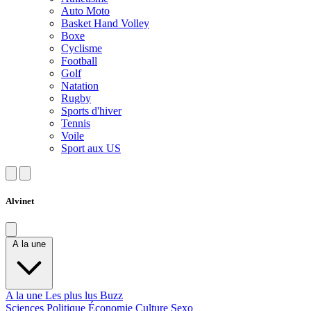
Auto Moto
Basket Hand Volley
Boxe
Cyclisme
Football
Golf
Natation
Rugby
Sports d'hiver
Tennis
Voile
Sport aux US
Alvinet
A la une
A la une
Les plus lus
Buzz
Sciences
Politique
Économie
Culture
Sexo