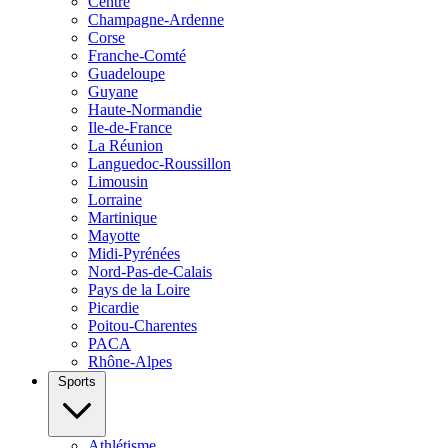
Centre
Champagne-Ardenne
Corse
Franche-Comté
Guadeloupe
Guyane
Haute-Normandie
Ile-de-France
La Réunion
Languedoc-Roussillon
Limousin
Lorraine
Martinique
Mayotte
Midi-Pyrénées
Nord-Pas-de-Calais
Pays de la Loire
Picardie
Poitou-Charentes
PACA
Rhône-Alpes
Sports
Athlétisme