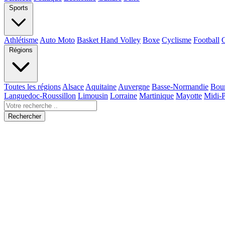
Sports
Athlétisme
Auto Moto
Basket Hand Volley
Boxe
Cyclisme
Football
Régions
Toutes les régions
Alsace
Aquitaine
Auvergne
Basse-Normandie
Bou
Languedoc-Roussillon
Limousin
Lorraine
Martinique
Mayotte
Midi-
Rechercher