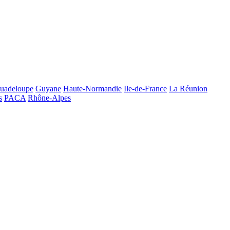
uadeloupe
Guyane
Haute-Normandie
Ile-de-France
La Réunion
s
PACA
Rhône-Alpes