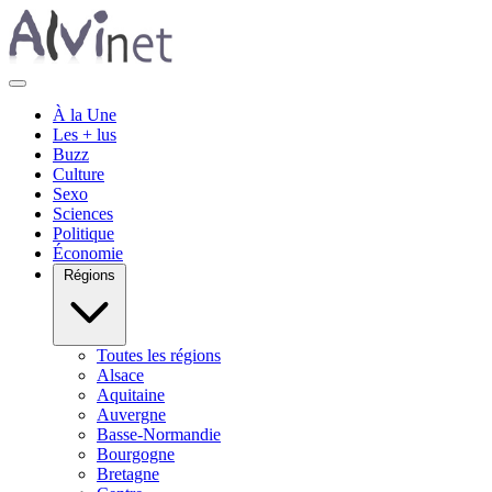
À la Une
Les + lus
Buzz
Culture
Sexo
Sciences
Politique
Économie
Régions
Toutes les régions
Alsace
Aquitaine
Auvergne
Basse-Normandie
Bourgogne
Bretagne