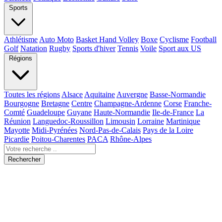
Sports
Athlétisme
Auto Moto
Basket Hand Volley
Boxe
Cyclisme
Football
Golf
Natation
Rugby
Sports d'hiver
Tennis
Voile
Sport aux US
Régions
Toutes les régions
Alsace
Aquitaine
Auvergne
Basse-Normandie
Bourgogne
Bretagne
Centre
Champagne-Ardenne
Corse
Franche-
Comté
Guadeloupe
Guyane
Haute-Normandie
Ile-de-France
La
Réunion
Languedoc-Roussillon
Limousin
Lorraine
Martinique
Mayotte
Midi-Pyrénées
Nord-Pas-de-Calais
Pays de la Loire
Picardie
Poitou-Charentes
PACA
Rhône-Alpes
Rechercher