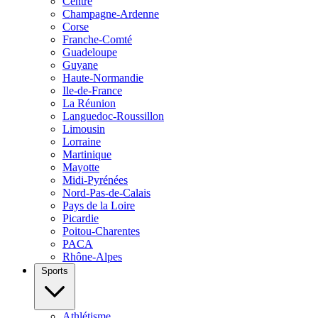
Centre
Champagne-Ardenne
Corse
Franche-Comté
Guadeloupe
Guyane
Haute-Normandie
Ile-de-France
La Réunion
Languedoc-Roussillon
Limousin
Lorraine
Martinique
Mayotte
Midi-Pyrénées
Nord-Pas-de-Calais
Pays de la Loire
Picardie
Poitou-Charentes
PACA
Rhône-Alpes
Sports
Athlétisme