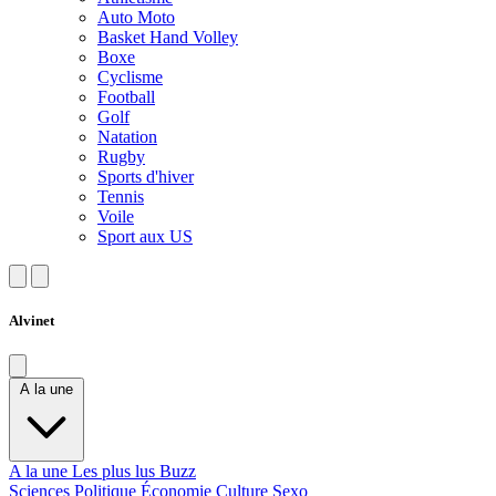
Auto Moto
Basket Hand Volley
Boxe
Cyclisme
Football
Golf
Natation
Rugby
Sports d'hiver
Tennis
Voile
Sport aux US
Alvinet
A la une
A la une
Les plus lus
Buzz
Sciences
Politique
Économie
Culture
Sexo