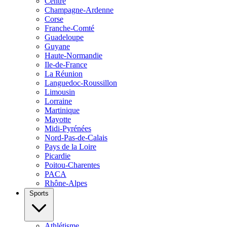
Centre
Champagne-Ardenne
Corse
Franche-Comté
Guadeloupe
Guyane
Haute-Normandie
Ile-de-France
La Réunion
Languedoc-Roussillon
Limousin
Lorraine
Martinique
Mayotte
Midi-Pyrénées
Nord-Pas-de-Calais
Pays de la Loire
Picardie
Poitou-Charentes
PACA
Rhône-Alpes
Sports
Athlétisme