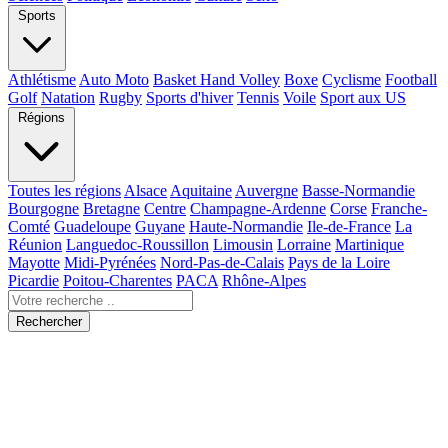
Sports
Athlétisme
Auto Moto
Basket Hand Volley
Boxe
Cyclisme
Football
Golf
Natation
Rugby
Sports d'hiver
Tennis
Voile
Sport aux US
Régions
Toutes les régions
Alsace
Aquitaine
Auvergne
Basse-Normandie
Bourgogne
Bretagne
Centre
Champagne-Ardenne
Corse
Franche-
Comté
Guadeloupe
Guyane
Haute-Normandie
Ile-de-France
La
Réunion
Languedoc-Roussillon
Limousin
Lorraine
Martinique
Mayotte
Midi-Pyrénées
Nord-Pas-de-Calais
Pays de la Loire
Picardie
Poitou-Charentes
PACA
Rhône-Alpes
Rechercher