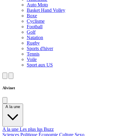
Auto Moto
Basket Hand Volley
Boxe
Cyclisme
Football
Golf
Natation
Rugby
Sports d'hiver
Tennis
Voile
Sport aux US
Alvinet
A la une
A la une
Les plus lus
Buzz
Sciences
Politique
Économie
Culture
Sexo