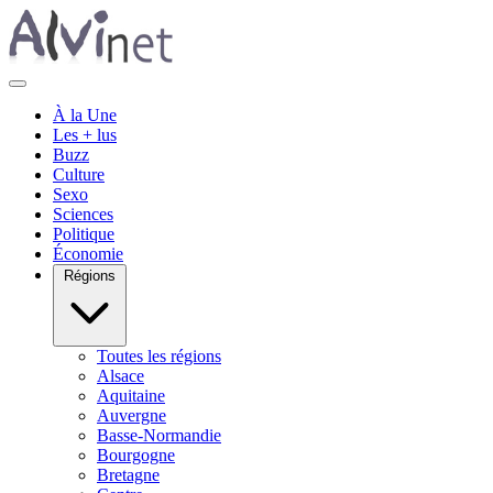
À la Une
Les + lus
Buzz
Culture
Sexo
Sciences
Politique
Économie
Régions
Toutes les régions
Alsace
Aquitaine
Auvergne
Basse-Normandie
Bourgogne
Bretagne