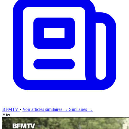
BFMTV
•
Voir articles similaires →
Similaires →
Hier