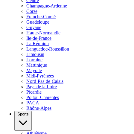
Centre
Champagne-Ardenne
Corse
Franche-Comté
Guadeloupe
Guyane
Haute-Normandie
Ile-de-France
La Réunion
Languedoc-Roussillon
Limousin
Lorraine
Martinique
Mayotte
Midi-Pyrénées
Nord-Pas-de-Calais
Pays de la Loire
Picardie
Poitou-Charentes
PACA
Rhône-Alpes
Sports
Athlétisme