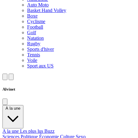
Auto Moto
Basket Hand Volley
Boxe
Cyclisme
Football
Golf
Natation
Rugby
Sports d'hiver
Tennis
Voile
Sport aux US
Alvinet
A la une
A la une
Les plus lus
Buzz
Sciences
Politique
Économie
Culture
Sexo