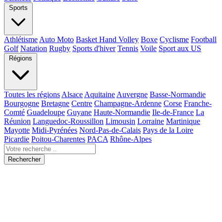
Sports
Athlétisme
Auto Moto
Basket Hand Volley
Boxe
Cyclisme
Football
Golf
Natation
Rugby
Sports d'hiver
Tennis
Voile
Sport aux US
Régions
Toutes les régions
Alsace
Aquitaine
Auvergne
Basse-Normandie
Bourgogne
Bretagne
Centre
Champagne-Ardenne
Corse
Franche-
Comté
Guadeloupe
Guyane
Haute-Normandie
Ile-de-France
La
Réunion
Languedoc-Roussillon
Limousin
Lorraine
Martinique
Mayotte
Midi-Pyrénées
Nord-Pas-de-Calais
Pays de la Loire
Picardie
Poitou-Charentes
PACA
Rhône-Alpes
Rechercher