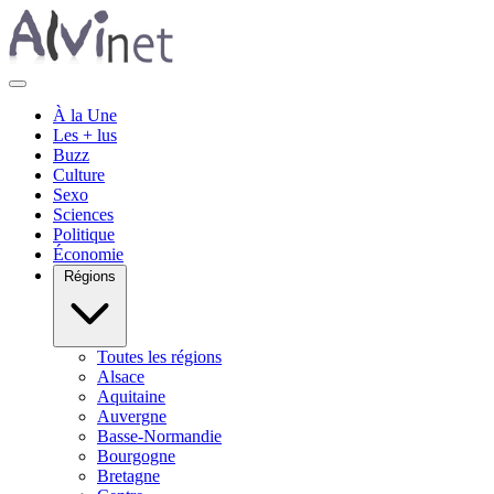
À la Une
Les + lus
Buzz
Culture
Sexo
Sciences
Politique
Économie
Régions
Toutes les régions
Alsace
Aquitaine
Auvergne
Basse-Normandie
Bourgogne
Bretagne