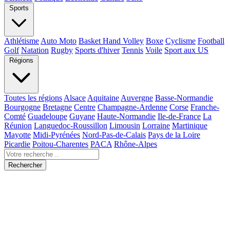
Sports
Athlétisme
Auto Moto
Basket Hand Volley
Boxe
Cyclisme
Football
Golf
Natation
Rugby
Sports d'hiver
Tennis
Voile
Sport aux US
Régions
Toutes les régions
Alsace
Aquitaine
Auvergne
Basse-Normandie
Bourgogne
Bretagne
Centre
Champagne-Ardenne
Corse
Franche-
Comté
Guadeloupe
Guyane
Haute-Normandie
Ile-de-France
La
Réunion
Languedoc-Roussillon
Limousin
Lorraine
Martinique
Mayotte
Midi-Pyrénées
Nord-Pas-de-Calais
Pays de la Loire
Picardie
Poitou-Charentes
PACA
Rhône-Alpes
Rechercher