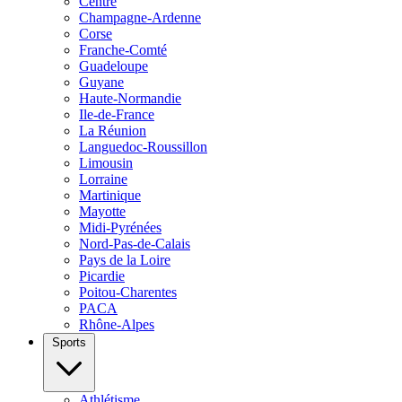
Centre
Champagne-Ardenne
Corse
Franche-Comté
Guadeloupe
Guyane
Haute-Normandie
Ile-de-France
La Réunion
Languedoc-Roussillon
Limousin
Lorraine
Martinique
Mayotte
Midi-Pyrénées
Nord-Pas-de-Calais
Pays de la Loire
Picardie
Poitou-Charentes
PACA
Rhône-Alpes
Sports
Athlétisme