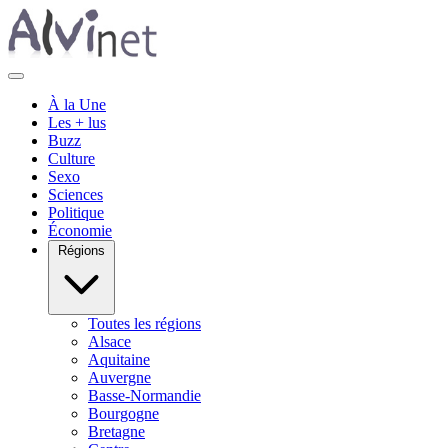
À la Une
Les + lus
Buzz
Culture
Sexo
Sciences
Politique
Économie
Régions
Toutes les régions
Alsace
Aquitaine
Auvergne
Basse-Normandie
Bourgogne
Bretagne