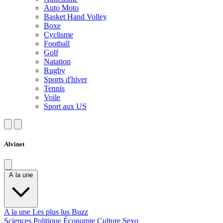
Auto Moto
Basket Hand Volley
Boxe
Cyclisme
Football
Golf
Natation
Rugby
Sports d'hiver
Tennis
Voile
Sport aux US
Alvinet
A la une
A la une
Les plus lus
Buzz
Sciences
Politique
Économie
Culture
Sexo