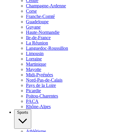
Centre
Champagne-Ardenne
Corse
Franche-Comté
Guadeloupe
Guyane
Haute-Normandie
Ile-de-France
La Réunion
Languedoc-Roussillon
Limousin
Lorraine
Martinique
Mayotte
Midi-Pyrénées
Nord-Pas-de-Calais
Pays de la Loire
Picardie
Poitou-Charentes
PACA
Rhône-Alpes
Sports
Athlétisme