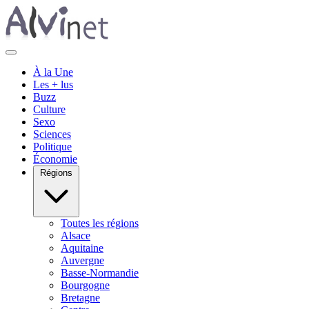
À la Une
Les + lus
Buzz
Culture
Sexo
Sciences
Politique
Économie
Régions
Toutes les régions
Alsace
Aquitaine
Auvergne
Basse-Normandie
Bourgogne
Bretagne