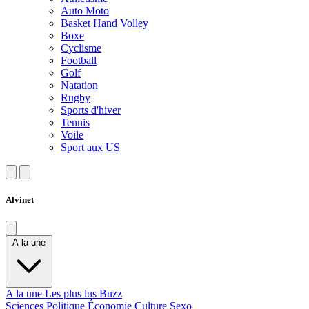
Auto Moto
Basket Hand Volley
Boxe
Cyclisme
Football
Golf
Natation
Rugby
Sports d'hiver
Tennis
Voile
Sport aux US
Alvinet
A la une
A la une
Les plus lus
Buzz
Sciences
Politique
Économie
Culture
Sexo