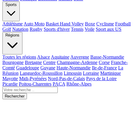
Sports
Athlétisme
Auto Moto
Basket Hand Volley
Boxe
Cyclisme
Football
Golf
Natation
Rugby
Sports d'hiver
Tennis
Voile
Sport aux US
Régions
Toutes les régions
Alsace
Aquitaine
Auvergne
Basse-Normandie
Bourgogne
Bretagne
Centre
Champagne-Ardenne
Corse
Franche-
Comté
Guadeloupe
Guyane
Haute-Normandie
Ile-de-France
La
Réunion
Languedoc-Roussillon
Limousin
Lorraine
Martinique
Mayotte
Midi-Pyrénées
Nord-Pas-de-Calais
Pays de la Loire
Picardie
Poitou-Charentes
PACA
Rhône-Alpes
Rechercher