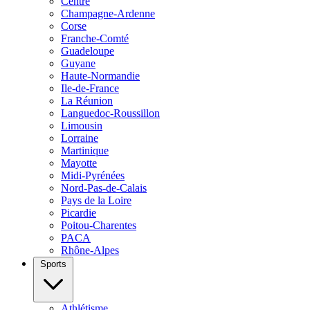
Centre
Champagne-Ardenne
Corse
Franche-Comté
Guadeloupe
Guyane
Haute-Normandie
Ile-de-France
La Réunion
Languedoc-Roussillon
Limousin
Lorraine
Martinique
Mayotte
Midi-Pyrénées
Nord-Pas-de-Calais
Pays de la Loire
Picardie
Poitou-Charentes
PACA
Rhône-Alpes
Sports
Athlétisme