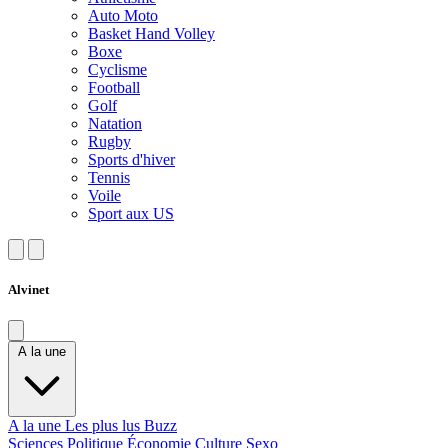
Auto Moto
Basket Hand Volley
Boxe
Cyclisme
Football
Golf
Natation
Rugby
Sports d'hiver
Tennis
Voile
Sport aux US
Alvinet
A la une
A la une
Les plus lus
Buzz
Sciences
Politique
Économie
Culture
Sexo