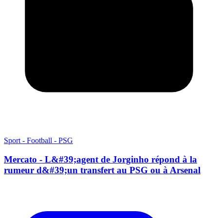
Sport - Football - PSG
Mercato - L&#39;agent de Jorginho répond à la
rumeur d&#39;un transfert au PSG ou à Arsenal