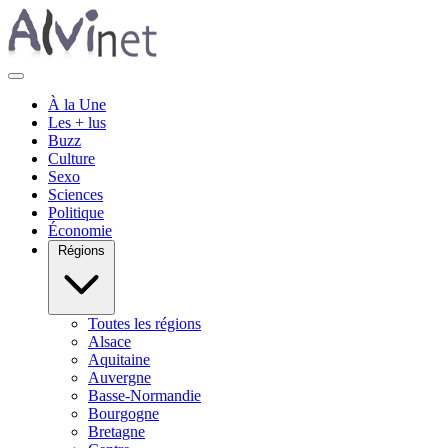
À la Une
Les + lus
Buzz
Culture
Sexo
Sciences
Politique
Économie
Régions
Toutes les régions
Alsace
Aquitaine
Auvergne
Basse-Normandie
Bourgogne
Bretagne