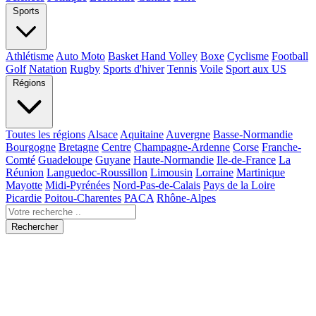
Sports
Athlétisme
Auto Moto
Basket Hand Volley
Boxe
Cyclisme
Football
Golf
Natation
Rugby
Sports d'hiver
Tennis
Voile
Sport aux US
Régions
Toutes les régions
Alsace
Aquitaine
Auvergne
Basse-Normandie
Bourgogne
Bretagne
Centre
Champagne-Ardenne
Corse
Franche-
Comté
Guadeloupe
Guyane
Haute-Normandie
Ile-de-France
La
Réunion
Languedoc-Roussillon
Limousin
Lorraine
Martinique
Mayotte
Midi-Pyrénées
Nord-Pas-de-Calais
Pays de la Loire
Picardie
Poitou-Charentes
PACA
Rhône-Alpes
Rechercher