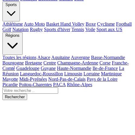
Sports
Athlétisme
Auto Moto
Basket Hand Volley
Boxe
Cyclisme
Football
Golf
Natation
Rugby
Sports d'hiver
Tennis
Voile
Sport aux US
Régions
Toutes les régions
Alsace
Aquitaine
Auvergne
Basse-Normandie
Bourgogne
Bretagne
Centre
Champagne-Ardenne
Corse
Franche-
Comté
Guadeloupe
Guyane
Haute-Normandie
Ile-de-France
La
Réunion
Languedoc-Roussillon
Limousin
Lorraine
Martinique
Mayotte
Midi-Pyrénées
Nord-Pas-de-Calais
Pays de la Loire
Picardie
Poitou-Charentes
PACA
Rhône-Alpes
Rechercher