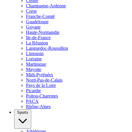
Centre
Champagne-Ardenne
Corse
Franche-Comté
Guadeloupe
Guyane
Haute-Normandie
Ile-de-France
La Réunion
Languedoc-Roussillon
Limousin
Lorraine
Martinique
Mayotte
Midi-Pyrénées
Nord-Pas-de-Calais
Pays de la Loire
Picardie
Poitou-Charentes
PACA
Rhône-Alpes
Sports
Athlétisme