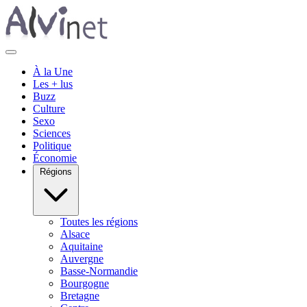
À la Une
Les + lus
Buzz
Culture
Sexo
Sciences
Politique
Économie
Régions
Toutes les régions
Alsace
Aquitaine
Auvergne
Basse-Normandie
Bourgogne
Bretagne