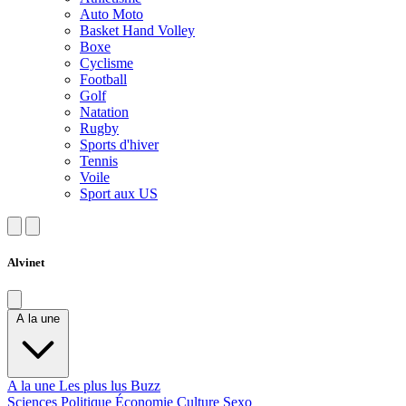
Auto Moto
Basket Hand Volley
Boxe
Cyclisme
Football
Golf
Natation
Rugby
Sports d'hiver
Tennis
Voile
Sport aux US
Alvinet
A la une
A la une
Les plus lus
Buzz
Sciences
Politique
Économie
Culture
Sexo