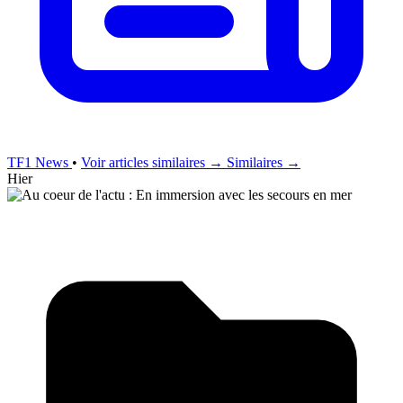
TF1 News
•
Voir articles similaires →
Similaires →
Hier