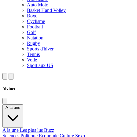
Auto Moto
Basket Hand Volley
Boxe
Cyclisme
Football
Golf
Natation
Rugby
Sports d'hiver
Tennis
Voile
Sport aux US
Alvinet
A la une
A la une
Les plus lus
Buzz
Sciences
Politique
Économie
Culture
Sexo