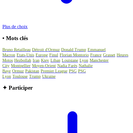
Plus de choix
•
Mots clés
Bruno Retailleau
Détroit d'Ormuz
Donald Trump
Emmanuel
Macron
Etats-Unis
Europe
Finul
Florian Montorio
France
Grasset
Heures
Motos
Hezbollah
Iran
Kiev
Liban
Louisiane
Lyon
Manchester
City
Montpellier
Moyen-Orient
Nadia Farès
Nathalie
Baye
Ormuz
Pakistan
Premier League
PSG
PSG
Lyon
Toulouse
Trump
Ukraine
✦
Participer