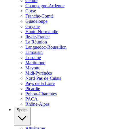
Centre
Champagne-Ardenne
Corse
Franche-Comté
Guadeloupe
Guyane
Haute-Normandie
Ile-de-France
La Réunion
Languedoc-Roussillon
Limousin
Lorraine
Martinique
Mayotte
Midi-Pyrénées
Nord-Pas-de-Calais
Pays de la Loire
Picardie
Poitou-Charentes
PACA
Rhône-Alpes
Sports
Athlétisme