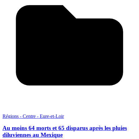
Régions - Centre - Eure-et-Loir
Au moins 64 morts et 65 disparus après les pluies
diluviennes au Mexique