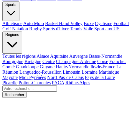
Sports
Athlétisme
Auto Moto
Basket Hand Volley
Boxe
Cyclisme
Football
Golf
Natation
Rugby
Sports d'hiver
Tennis
Voile
Sport aux US
Régions
Toutes les régions
Alsace
Aquitaine
Auvergne
Basse-Normandie
Bourgogne
Bretagne
Centre
Champagne-Ardenne
Corse
Franche-
Comté
Guadeloupe
Guyane
Haute-Normandie
Ile-de-France
La
Réunion
Languedoc-Roussillon
Limousin
Lorraine
Martinique
Mayotte
Midi-Pyrénées
Nord-Pas-de-Calais
Pays de la Loire
Picardie
Poitou-Charentes
PACA
Rhône-Alpes
Rechercher