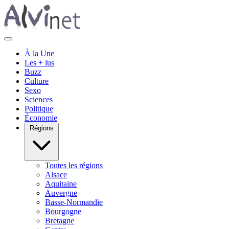
À la Une
Les + lus
Buzz
Culture
Sexo
Sciences
Politique
Économie
Régions
Toutes les régions
Alsace
Aquitaine
Auvergne
Basse-Normandie
Bourgogne
Bretagne