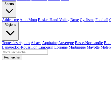
Sports
Athlétisme
Auto Moto
Basket Hand Volley
Boxe
Cyclisme
Football
Régions
Toutes les régions
Alsace
Aquitaine
Auvergne
Basse-Normandie
Bou
Languedoc-Roussillon
Limousin
Lorraine
Martinique
Mayotte
Midi-
Rechercher