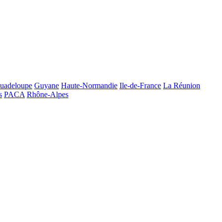
uadeloupe
Guyane
Haute-Normandie
Ile-de-France
La Réunion
s
PACA
Rhône-Alpes