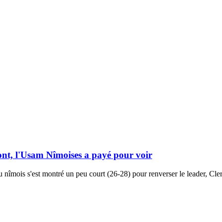
ont, l'Usam Nîmoises a payé pour voir
nîmois s'est montré un peu court (26-28) pour renverser le leader, Cle