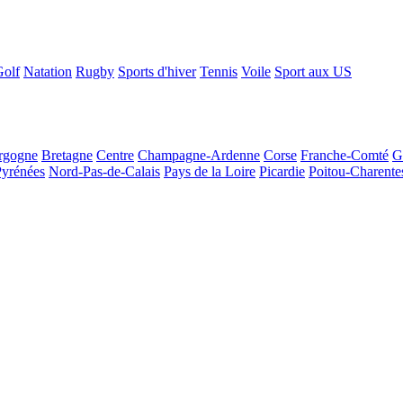
Golf
Natation
Rugby
Sports d'hiver
Tennis
Voile
Sport aux US
rgogne
Bretagne
Centre
Champagne-Ardenne
Corse
Franche-Comté
G
Pyrénées
Nord-Pas-de-Calais
Pays de la Loire
Picardie
Poitou-Charente