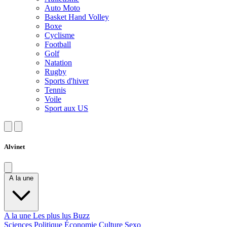
Auto Moto
Basket Hand Volley
Boxe
Cyclisme
Football
Golf
Natation
Rugby
Sports d'hiver
Tennis
Voile
Sport aux US
Alvinet
A la une
A la une
Les plus lus
Buzz
Sciences
Politique
Économie
Culture
Sexo