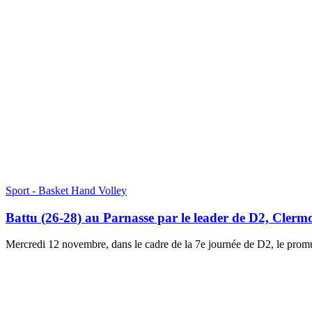
Sport - Basket Hand Volley
Battu (26-28) au Parnasse par le leader de D2, Clerm
Mercredi 12 novembre, dans le cadre de la 7e journée de D2, le promu 