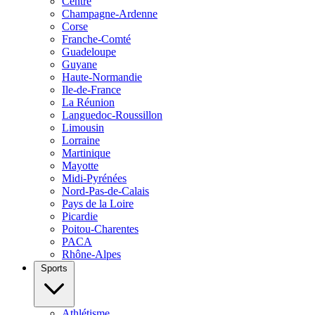
Centre
Champagne-Ardenne
Corse
Franche-Comté
Guadeloupe
Guyane
Haute-Normandie
Ile-de-France
La Réunion
Languedoc-Roussillon
Limousin
Lorraine
Martinique
Mayotte
Midi-Pyrénées
Nord-Pas-de-Calais
Pays de la Loire
Picardie
Poitou-Charentes
PACA
Rhône-Alpes
Sports
Athlétisme