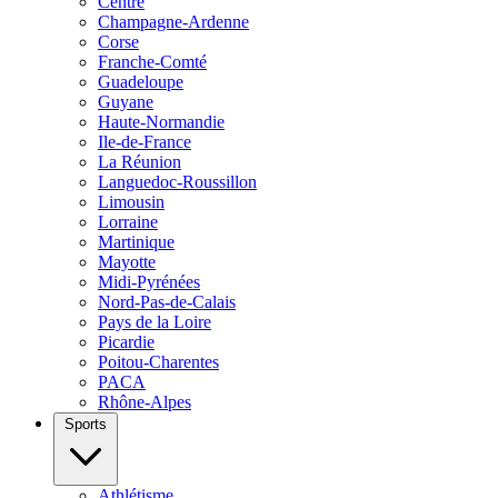
Centre
Champagne-Ardenne
Corse
Franche-Comté
Guadeloupe
Guyane
Haute-Normandie
Ile-de-France
La Réunion
Languedoc-Roussillon
Limousin
Lorraine
Martinique
Mayotte
Midi-Pyrénées
Nord-Pas-de-Calais
Pays de la Loire
Picardie
Poitou-Charentes
PACA
Rhône-Alpes
Sports
Athlétisme