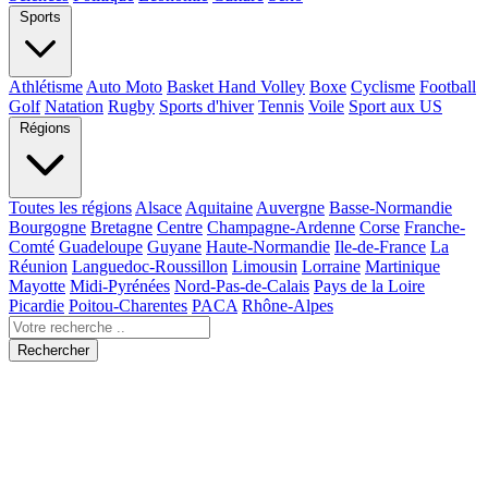
Sports
Athlétisme
Auto Moto
Basket Hand Volley
Boxe
Cyclisme
Football
Golf
Natation
Rugby
Sports d'hiver
Tennis
Voile
Sport aux US
Régions
Toutes les régions
Alsace
Aquitaine
Auvergne
Basse-Normandie
Bourgogne
Bretagne
Centre
Champagne-Ardenne
Corse
Franche-
Comté
Guadeloupe
Guyane
Haute-Normandie
Ile-de-France
La
Réunion
Languedoc-Roussillon
Limousin
Lorraine
Martinique
Mayotte
Midi-Pyrénées
Nord-Pas-de-Calais
Pays de la Loire
Picardie
Poitou-Charentes
PACA
Rhône-Alpes
Rechercher