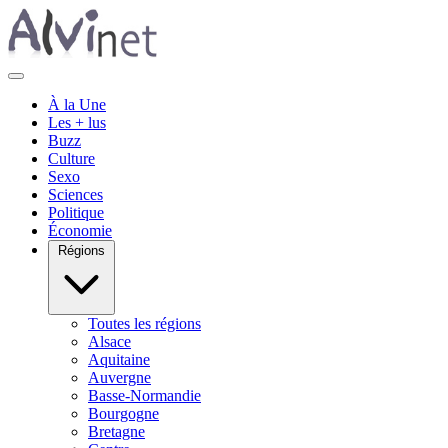
À la Une
Les + lus
Buzz
Culture
Sexo
Sciences
Politique
Économie
Régions
Toutes les régions
Alsace
Aquitaine
Auvergne
Basse-Normandie
Bourgogne
Bretagne