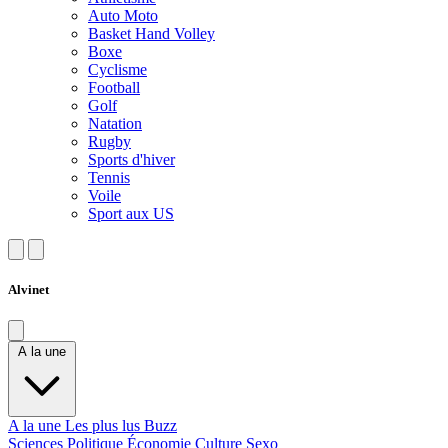
Auto Moto
Basket Hand Volley
Boxe
Cyclisme
Football
Golf
Natation
Rugby
Sports d'hiver
Tennis
Voile
Sport aux US
Alvinet
A la une
A la une
Les plus lus
Buzz
Sciences
Politique
Économie
Culture
Sexo