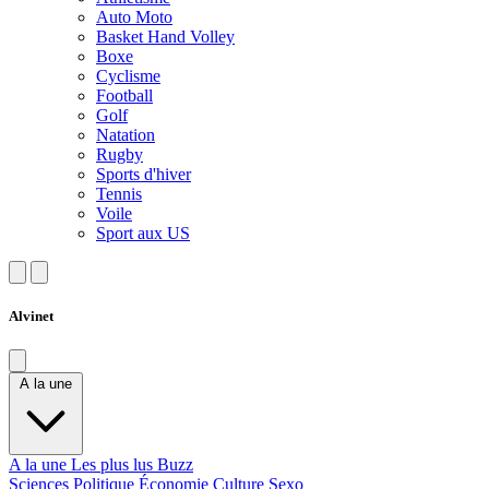
Auto Moto
Basket Hand Volley
Boxe
Cyclisme
Football
Golf
Natation
Rugby
Sports d'hiver
Tennis
Voile
Sport aux US
Alvinet
A la une
A la une
Les plus lus
Buzz
Sciences
Politique
Économie
Culture
Sexo