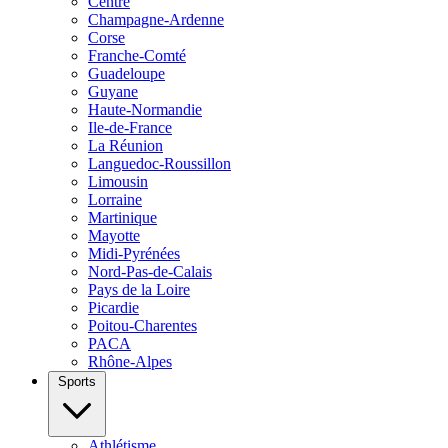
Centre
Champagne-Ardenne
Corse
Franche-Comté
Guadeloupe
Guyane
Haute-Normandie
Ile-de-France
La Réunion
Languedoc-Roussillon
Limousin
Lorraine
Martinique
Mayotte
Midi-Pyrénées
Nord-Pas-de-Calais
Pays de la Loire
Picardie
Poitou-Charentes
PACA
Rhône-Alpes
Sports
Athlétisme