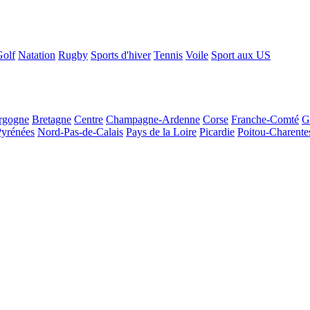
Golf
Natation
Rugby
Sports d'hiver
Tennis
Voile
Sport aux US
rgogne
Bretagne
Centre
Champagne-Ardenne
Corse
Franche-Comté
G
Pyrénées
Nord-Pas-de-Calais
Pays de la Loire
Picardie
Poitou-Charente