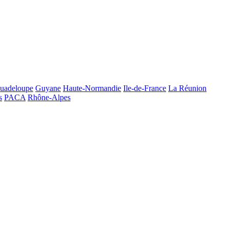
uadeloupe
Guyane
Haute-Normandie
Ile-de-France
La Réunion
s
PACA
Rhône-Alpes