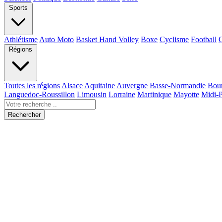
Sports
Athlétisme
Auto Moto
Basket Hand Volley
Boxe
Cyclisme
Football
Régions
Toutes les régions
Alsace
Aquitaine
Auvergne
Basse-Normandie
Bou
Languedoc-Roussillon
Limousin
Lorraine
Martinique
Mayotte
Midi-
Rechercher