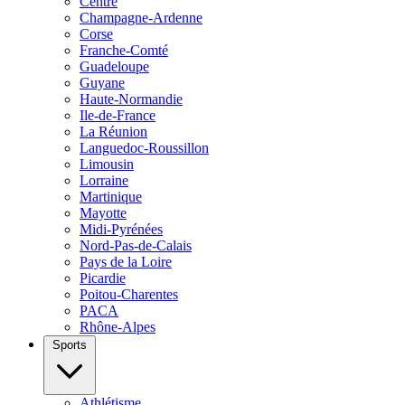
Centre
Champagne-Ardenne
Corse
Franche-Comté
Guadeloupe
Guyane
Haute-Normandie
Ile-de-France
La Réunion
Languedoc-Roussillon
Limousin
Lorraine
Martinique
Mayotte
Midi-Pyrénées
Nord-Pas-de-Calais
Pays de la Loire
Picardie
Poitou-Charentes
PACA
Rhône-Alpes
Sports
Athlétisme