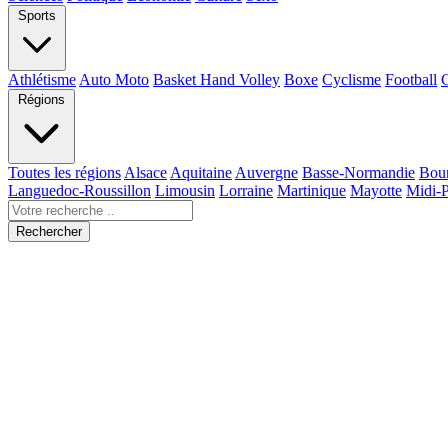
Sports
Athlétisme
Auto Moto
Basket Hand Volley
Boxe
Cyclisme
Football
Régions
Toutes les régions
Alsace
Aquitaine
Auvergne
Basse-Normandie
Bou
Languedoc-Roussillon
Limousin
Lorraine
Martinique
Mayotte
Midi-
Rechercher