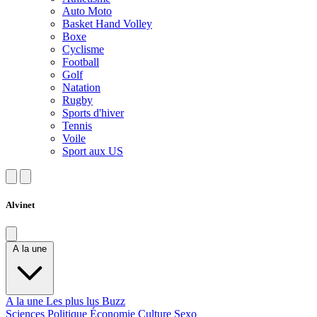
Auto Moto
Basket Hand Volley
Boxe
Cyclisme
Football
Golf
Natation
Rugby
Sports d'hiver
Tennis
Voile
Sport aux US
Alvinet
A la une
A la une
Les plus lus
Buzz
Sciences
Politique
Économie
Culture
Sexo