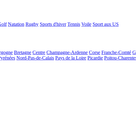
Golf
Natation
Rugby
Sports d'hiver
Tennis
Voile
Sport aux US
rgogne
Bretagne
Centre
Champagne-Ardenne
Corse
Franche-Comté
G
Pyrénées
Nord-Pas-de-Calais
Pays de la Loire
Picardie
Poitou-Charente