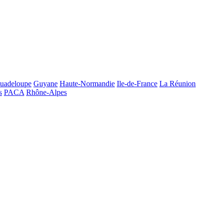
uadeloupe
Guyane
Haute-Normandie
Ile-de-France
La Réunion
s
PACA
Rhône-Alpes