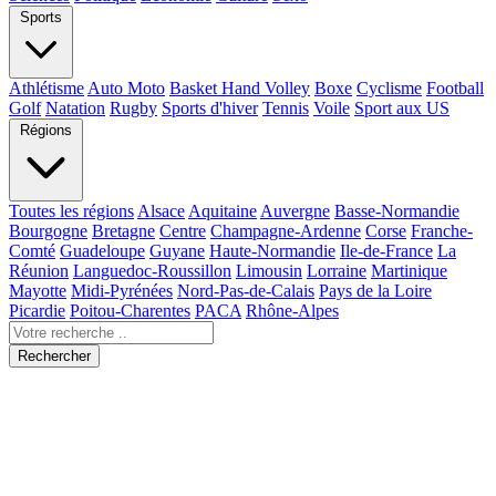
Sports
Athlétisme
Auto Moto
Basket Hand Volley
Boxe
Cyclisme
Football
Golf
Natation
Rugby
Sports d'hiver
Tennis
Voile
Sport aux US
Régions
Toutes les régions
Alsace
Aquitaine
Auvergne
Basse-Normandie
Bourgogne
Bretagne
Centre
Champagne-Ardenne
Corse
Franche-
Comté
Guadeloupe
Guyane
Haute-Normandie
Ile-de-France
La
Réunion
Languedoc-Roussillon
Limousin
Lorraine
Martinique
Mayotte
Midi-Pyrénées
Nord-Pas-de-Calais
Pays de la Loire
Picardie
Poitou-Charentes
PACA
Rhône-Alpes
Rechercher