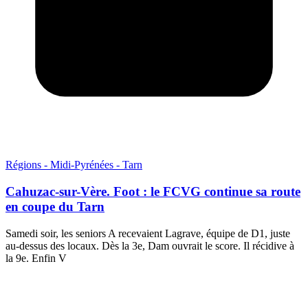
Régions - Midi-Pyrénées - Tarn
Cahuzac-sur-Vère. Foot : le FCVG continue sa route
en coupe du Tarn
Samedi soir, les seniors A recevaient Lagrave, équipe de D1, juste
au-dessus des locaux. Dès la 3e, Dam ouvrait le score. Il récidive à
la 9e. Enfin V