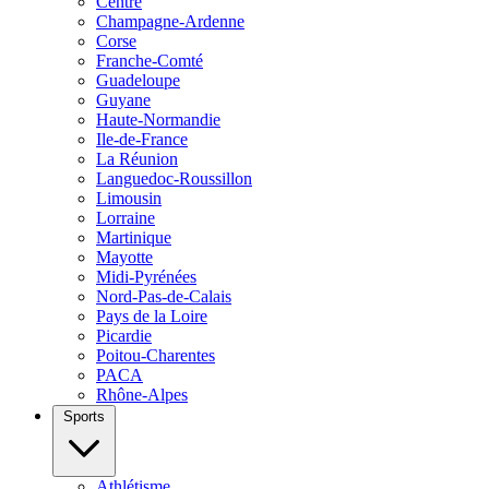
Centre
Champagne-Ardenne
Corse
Franche-Comté
Guadeloupe
Guyane
Haute-Normandie
Ile-de-France
La Réunion
Languedoc-Roussillon
Limousin
Lorraine
Martinique
Mayotte
Midi-Pyrénées
Nord-Pas-de-Calais
Pays de la Loire
Picardie
Poitou-Charentes
PACA
Rhône-Alpes
Sports
Athlétisme