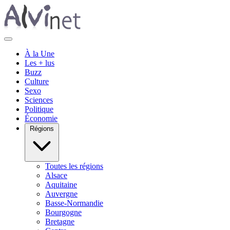
À la Une
Les + lus
Buzz
Culture
Sexo
Sciences
Politique
Économie
Régions
Toutes les régions
Alsace
Aquitaine
Auvergne
Basse-Normandie
Bourgogne
Bretagne