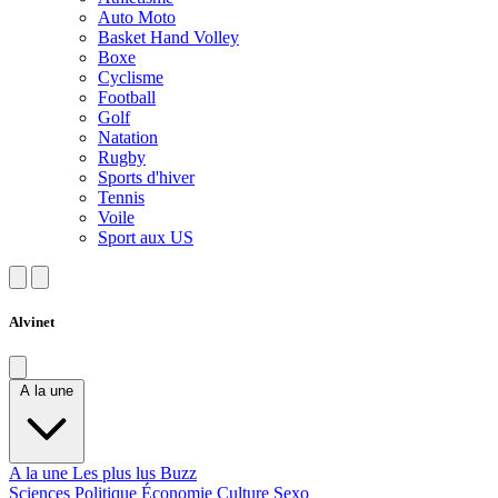
Auto Moto
Basket Hand Volley
Boxe
Cyclisme
Football
Golf
Natation
Rugby
Sports d'hiver
Tennis
Voile
Sport aux US
Alvinet
A la une
A la une
Les plus lus
Buzz
Sciences
Politique
Économie
Culture
Sexo