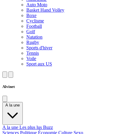
Auto Moto
Basket Hand Volley
Boxe
Cyclisme
Football
Golf
Natation
Rugby
Sports d'hiver
Tennis
Voile
Sport aux US
Alvinet
A la une
A la une
Les plus lus
Buzz
Sciences
Politique
Économie
Culture
Sexo