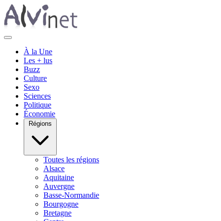
À la Une
Les + lus
Buzz
Culture
Sexo
Sciences
Politique
Économie
Régions
Toutes les régions
Alsace
Aquitaine
Auvergne
Basse-Normandie
Bourgogne
Bretagne