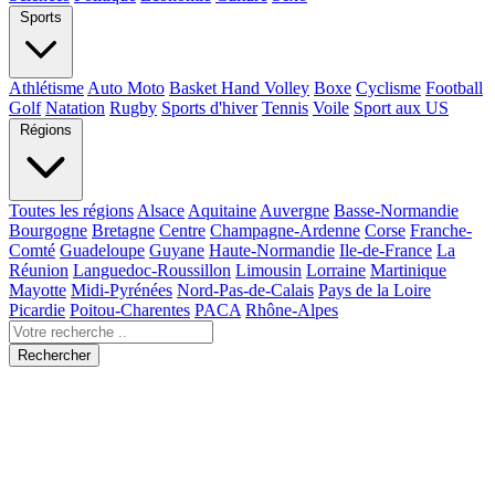
Sports
Athlétisme
Auto Moto
Basket Hand Volley
Boxe
Cyclisme
Football
Golf
Natation
Rugby
Sports d'hiver
Tennis
Voile
Sport aux US
Régions
Toutes les régions
Alsace
Aquitaine
Auvergne
Basse-Normandie
Bourgogne
Bretagne
Centre
Champagne-Ardenne
Corse
Franche-
Comté
Guadeloupe
Guyane
Haute-Normandie
Ile-de-France
La
Réunion
Languedoc-Roussillon
Limousin
Lorraine
Martinique
Mayotte
Midi-Pyrénées
Nord-Pas-de-Calais
Pays de la Loire
Picardie
Poitou-Charentes
PACA
Rhône-Alpes
Rechercher