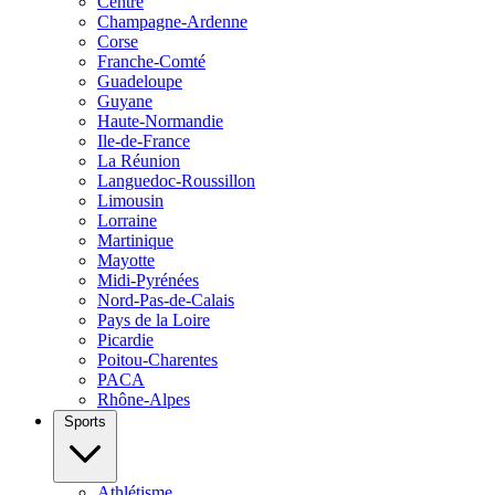
Centre
Champagne-Ardenne
Corse
Franche-Comté
Guadeloupe
Guyane
Haute-Normandie
Ile-de-France
La Réunion
Languedoc-Roussillon
Limousin
Lorraine
Martinique
Mayotte
Midi-Pyrénées
Nord-Pas-de-Calais
Pays de la Loire
Picardie
Poitou-Charentes
PACA
Rhône-Alpes
Sports
Athlétisme