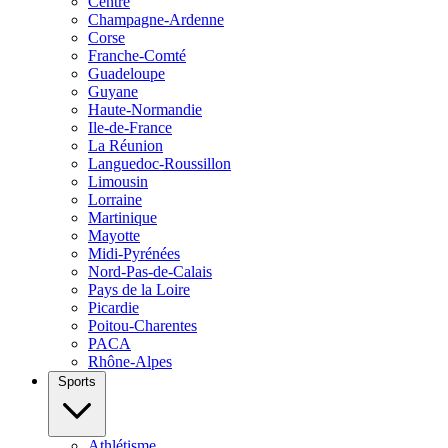
Centre
Champagne-Ardenne
Corse
Franche-Comté
Guadeloupe
Guyane
Haute-Normandie
Ile-de-France
La Réunion
Languedoc-Roussillon
Limousin
Lorraine
Martinique
Mayotte
Midi-Pyrénées
Nord-Pas-de-Calais
Pays de la Loire
Picardie
Poitou-Charentes
PACA
Rhône-Alpes
Sports
Athlétisme