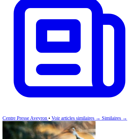
Centre Presse Aveyron
•
Voir articles similaires →
Similaires →