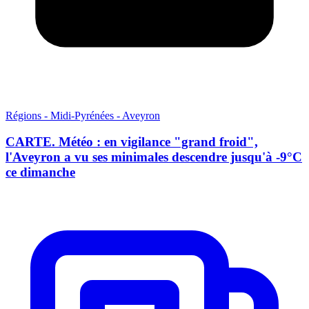
Régions - Midi-Pyrénées - Aveyron
CARTE. Météo : en vigilance "grand froid",
l'Aveyron a vu ses minimales descendre jusqu'à -9°C
ce dimanche