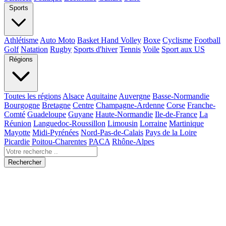
Sports
Athlétisme
Auto Moto
Basket Hand Volley
Boxe
Cyclisme
Football
Golf
Natation
Rugby
Sports d'hiver
Tennis
Voile
Sport aux US
Régions
Toutes les régions
Alsace
Aquitaine
Auvergne
Basse-Normandie
Bourgogne
Bretagne
Centre
Champagne-Ardenne
Corse
Franche-
Comté
Guadeloupe
Guyane
Haute-Normandie
Ile-de-France
La
Réunion
Languedoc-Roussillon
Limousin
Lorraine
Martinique
Mayotte
Midi-Pyrénées
Nord-Pas-de-Calais
Pays de la Loire
Picardie
Poitou-Charentes
PACA
Rhône-Alpes
Rechercher