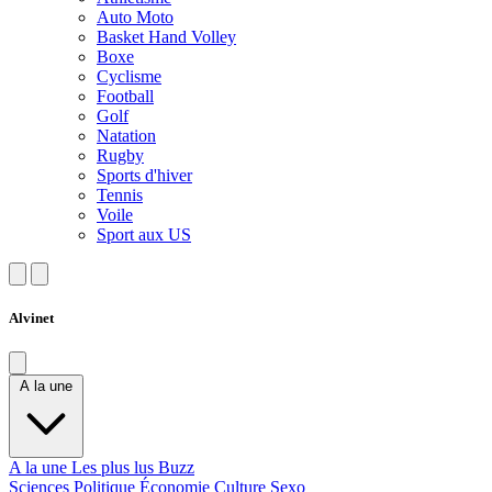
Auto Moto
Basket Hand Volley
Boxe
Cyclisme
Football
Golf
Natation
Rugby
Sports d'hiver
Tennis
Voile
Sport aux US
Alvinet
A la une
A la une
Les plus lus
Buzz
Sciences
Politique
Économie
Culture
Sexo