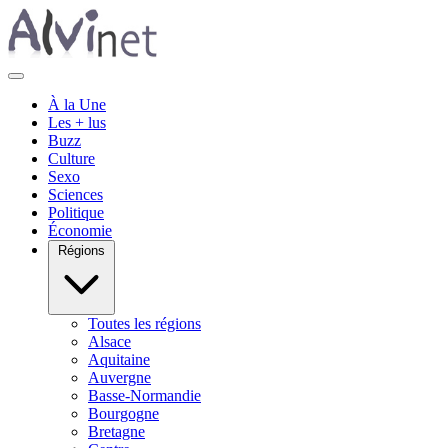
À la Une
Les + lus
Buzz
Culture
Sexo
Sciences
Politique
Économie
Régions
Toutes les régions
Alsace
Aquitaine
Auvergne
Basse-Normandie
Bourgogne
Bretagne