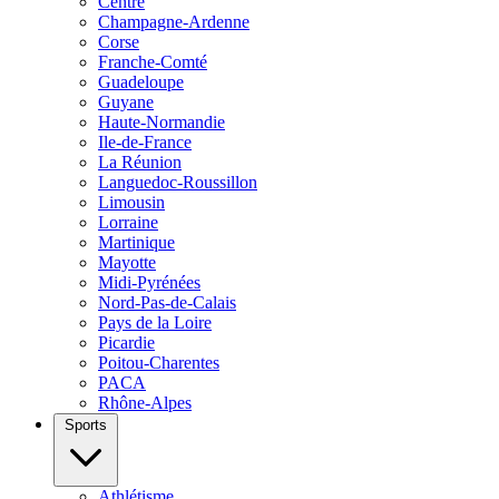
Centre
Champagne-Ardenne
Corse
Franche-Comté
Guadeloupe
Guyane
Haute-Normandie
Ile-de-France
La Réunion
Languedoc-Roussillon
Limousin
Lorraine
Martinique
Mayotte
Midi-Pyrénées
Nord-Pas-de-Calais
Pays de la Loire
Picardie
Poitou-Charentes
PACA
Rhône-Alpes
Sports
Athlétisme