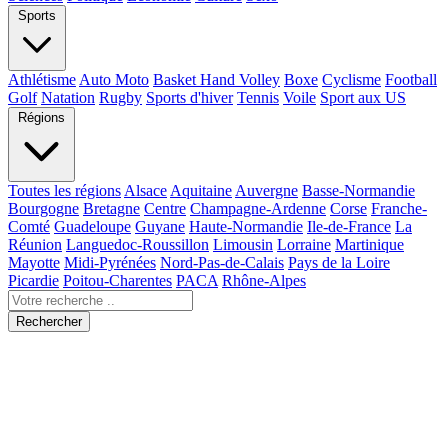
Sports
Athlétisme
Auto Moto
Basket Hand Volley
Boxe
Cyclisme
Football
Golf
Natation
Rugby
Sports d'hiver
Tennis
Voile
Sport aux US
Régions
Toutes les régions
Alsace
Aquitaine
Auvergne
Basse-Normandie
Bourgogne
Bretagne
Centre
Champagne-Ardenne
Corse
Franche-
Comté
Guadeloupe
Guyane
Haute-Normandie
Ile-de-France
La
Réunion
Languedoc-Roussillon
Limousin
Lorraine
Martinique
Mayotte
Midi-Pyrénées
Nord-Pas-de-Calais
Pays de la Loire
Picardie
Poitou-Charentes
PACA
Rhône-Alpes
Rechercher