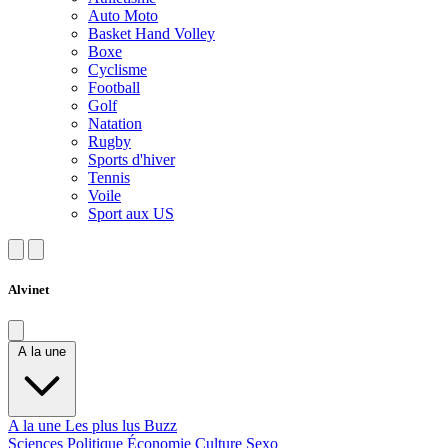
Auto Moto
Basket Hand Volley
Boxe
Cyclisme
Football
Golf
Natation
Rugby
Sports d'hiver
Tennis
Voile
Sport aux US
Alvinet
A la une
A la une
Les plus lus
Buzz
Sciences
Politique
Économie
Culture
Sexo