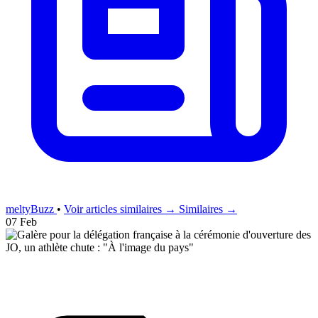
meltyBuzz
•
Voir articles similaires →
Similaires →
07 Feb