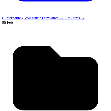
L'Internaute
•
Voir articles similaires →
Similaires →
06 Feb