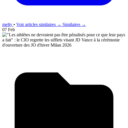
melty
•
Voir articles similaires →
Similaires →
07 Feb