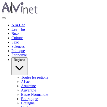
À la Une
Les + lus
Buzz
Culture
Sexo
Sciences
Politique
Économie
Régions
Toutes les régions
Alsace
Aquitaine
Auvergne
Basse-Normandie
Bourgogne
Bretagne