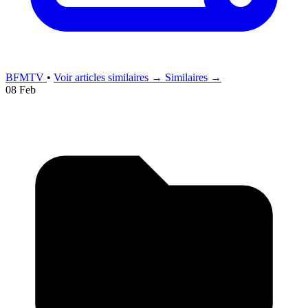
BFMTV
•
Voir articles similaires →
Similaires →
08 Feb