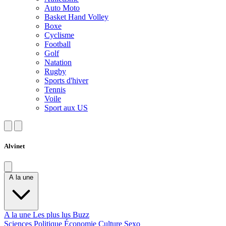
Auto Moto
Basket Hand Volley
Boxe
Cyclisme
Football
Golf
Natation
Rugby
Sports d'hiver
Tennis
Voile
Sport aux US
Alvinet
A la une
A la une
Les plus lus
Buzz
Sciences
Politique
Économie
Culture
Sexo