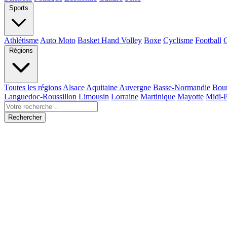
Sports
Athlétisme
Auto Moto
Basket Hand Volley
Boxe
Cyclisme
Football
Régions
Toutes les régions
Alsace
Aquitaine
Auvergne
Basse-Normandie
Bou
Languedoc-Roussillon
Limousin
Lorraine
Martinique
Mayotte
Midi-
Rechercher