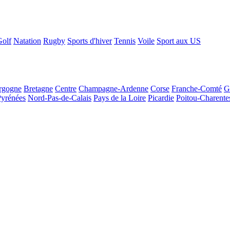
Golf
Natation
Rugby
Sports d'hiver
Tennis
Voile
Sport aux US
rgogne
Bretagne
Centre
Champagne-Ardenne
Corse
Franche-Comté
G
Pyrénées
Nord-Pas-de-Calais
Pays de la Loire
Picardie
Poitou-Charente