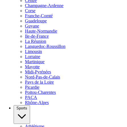
Centre
Champagne-Ardenne
Corse
Franche-Comté
Guadeloupe
Guyane
Haute-Normandie
Ile-de-France
La Réunion
Languedoc-Roussillon
Limousin
Lorraine
Martinique
Mayotte
Midi-Pyrénées
Nord-Pas-de-Calais
Pays de la Loire
Picardie
Poitou-Charentes
PACA
Rhône-Alpes
Sports
Athlétisme