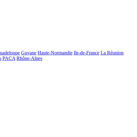
uadeloupe
Guyane
Haute-Normandie
Ile-de-France
La Réunion
s
PACA
Rhône-Alpes