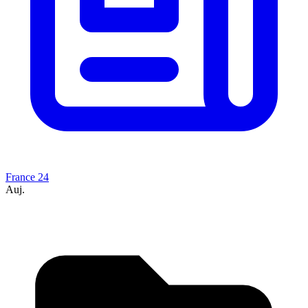
France 24
Auj.