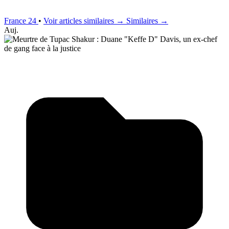
France 24
•
Voir articles similaires →
Similaires →
Auj.