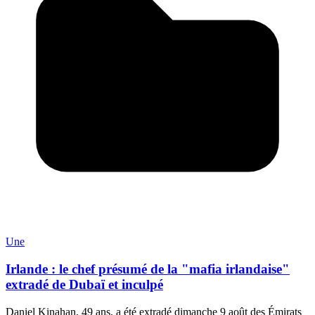
Une
Irlande : le chef présumé de la "mafia irlandaise"
extradé de Dubaï et inculpé
Daniel Kinahan, 49 ans, a été extradé dimanche 9 août des Émirats