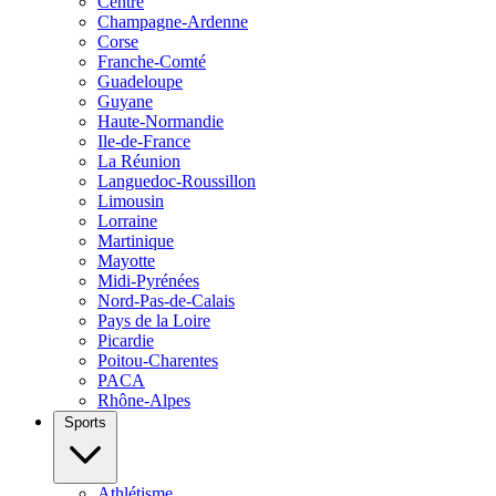
Centre
Champagne-Ardenne
Corse
Franche-Comté
Guadeloupe
Guyane
Haute-Normandie
Ile-de-France
La Réunion
Languedoc-Roussillon
Limousin
Lorraine
Martinique
Mayotte
Midi-Pyrénées
Nord-Pas-de-Calais
Pays de la Loire
Picardie
Poitou-Charentes
PACA
Rhône-Alpes
Sports
Athlétisme