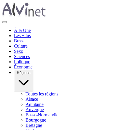
À la Une
Les + lus
Buzz
Culture
Sexo
Sciences
Politique
Économie
Régions
Toutes les régions
Alsace
Aquitaine
Auvergne
Basse-Normandie
Bourgogne
Bretagne