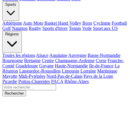
Sports
Athlétisme
Auto Moto
Basket Hand Volley
Boxe
Cyclisme
Football
Golf
Natation
Rugby
Sports d'hiver
Tennis
Voile
Sport aux US
Régions
Toutes les régions
Alsace
Aquitaine
Auvergne
Basse-Normandie
Bourgogne
Bretagne
Centre
Champagne-Ardenne
Corse
Franche-
Comté
Guadeloupe
Guyane
Haute-Normandie
Ile-de-France
La
Réunion
Languedoc-Roussillon
Limousin
Lorraine
Martinique
Mayotte
Midi-Pyrénées
Nord-Pas-de-Calais
Pays de la Loire
Picardie
Poitou-Charentes
PACA
Rhône-Alpes
Rechercher