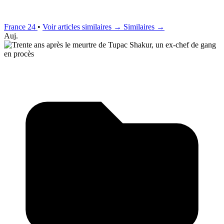
France 24
•
Voir articles similaires →
Similaires →
Auj.