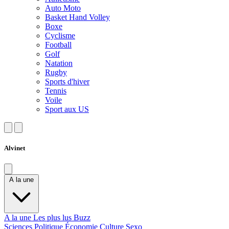
Auto Moto
Basket Hand Volley
Boxe
Cyclisme
Football
Golf
Natation
Rugby
Sports d'hiver
Tennis
Voile
Sport aux US
Alvinet
A la une
A la une
Les plus lus
Buzz
Sciences
Politique
Économie
Culture
Sexo