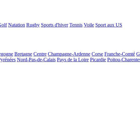
Golf
Natation
Rugby
Sports d'hiver
Tennis
Voile
Sport aux US
rgogne
Bretagne
Centre
Champagne-Ardenne
Corse
Franche-Comté
G
Pyrénées
Nord-Pas-de-Calais
Pays de la Loire
Picardie
Poitou-Charente