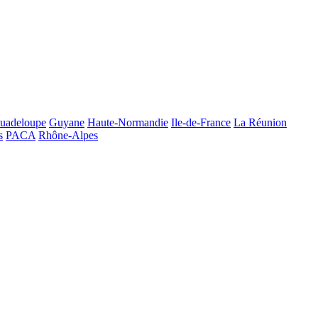
uadeloupe
Guyane
Haute-Normandie
Ile-de-France
La Réunion
s
PACA
Rhône-Alpes