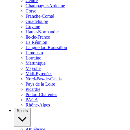
Centre
Champagne-Ardenne
Corse
Franche-Comté
Guadeloupe
Guyane
Haute-Normandie
Ile-de-France
La Réunion
Languedoc-Roussillon
Limousin
Lorraine
Martinique
Mayotte
Midi-Pyrénées
Nord-Pas-de-Calais
Pays de la Loire
Picardie
Poitou-Charentes
PACA
Rhône-Alpes
Sports
Athlétisme