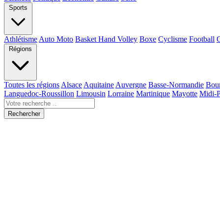
Sports
Athlétisme
Auto Moto
Basket Hand Volley
Boxe
Cyclisme
Football
Régions
Toutes les régions
Alsace
Aquitaine
Auvergne
Basse-Normandie
Bou
Languedoc-Roussillon
Limousin
Lorraine
Martinique
Mayotte
Midi-
Rechercher