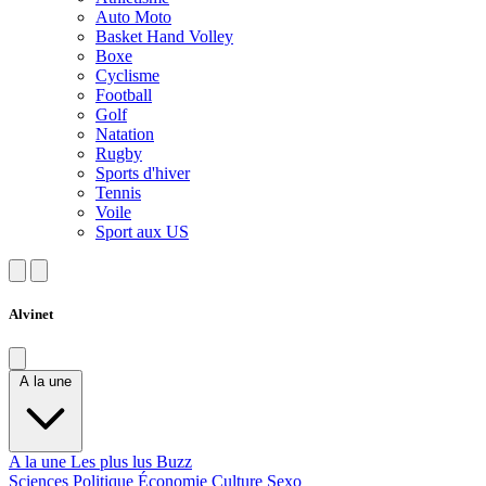
Auto Moto
Basket Hand Volley
Boxe
Cyclisme
Football
Golf
Natation
Rugby
Sports d'hiver
Tennis
Voile
Sport aux US
Alvinet
A la une
A la une
Les plus lus
Buzz
Sciences
Politique
Économie
Culture
Sexo