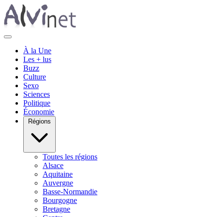
À la Une
Les + lus
Buzz
Culture
Sexo
Sciences
Politique
Économie
Régions
Toutes les régions
Alsace
Aquitaine
Auvergne
Basse-Normandie
Bourgogne
Bretagne