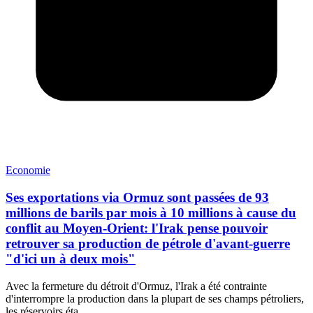
Economie
Ses exportations via Ormuz sont passées de 93
millions de barils par mois à 10 millions à cause du
conflit au Moyen-Orient: l'Irak pense pouvoir
retrouver sa production de pétrole d'avant-guerre
"d'ici un à deux mois"
Avec la fermeture du détroit d'Ormuz, l'Irak a été contrainte
d'interrompre la production dans la plupart de ses champs pétroliers,
les réservoirs éta