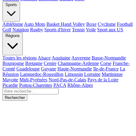
Sports
Athlétisme
Auto Moto
Basket Hand Volley
Boxe
Cyclisme
Football
Golf
Natation
Rugby
Sports d'hiver
Tennis
Voile
Sport aux US
Régions
Toutes les régions
Alsace
Aquitaine
Auvergne
Basse-Normandie
Bourgogne
Bretagne
Centre
Champagne-Ardenne
Corse
Franche-
Comté
Guadeloupe
Guyane
Haute-Normandie
Ile-de-France
La
Réunion
Languedoc-Roussillon
Limousin
Lorraine
Martinique
Mayotte
Midi-Pyrénées
Nord-Pas-de-Calais
Pays de la Loire
Picardie
Poitou-Charentes
PACA
Rhône-Alpes
Rechercher