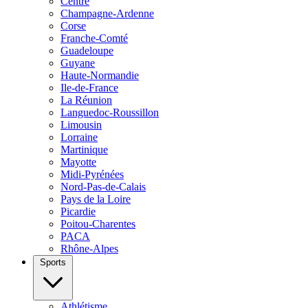
Centre
Champagne-Ardenne
Corse
Franche-Comté
Guadeloupe
Guyane
Haute-Normandie
Ile-de-France
La Réunion
Languedoc-Roussillon
Limousin
Lorraine
Martinique
Mayotte
Midi-Pyrénées
Nord-Pas-de-Calais
Pays de la Loire
Picardie
Poitou-Charentes
PACA
Rhône-Alpes
Sports
Athlétisme