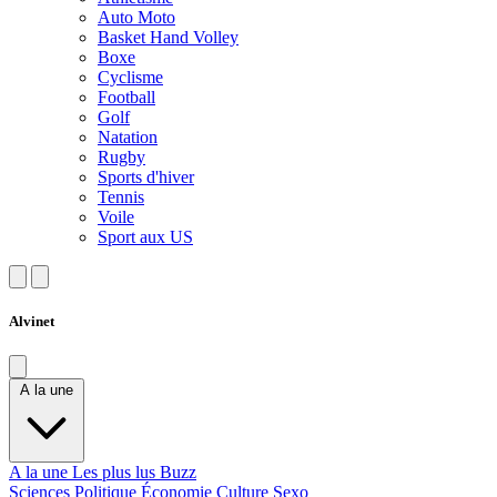
Auto Moto
Basket Hand Volley
Boxe
Cyclisme
Football
Golf
Natation
Rugby
Sports d'hiver
Tennis
Voile
Sport aux US
Alvinet
A la une
A la une
Les plus lus
Buzz
Sciences
Politique
Économie
Culture
Sexo