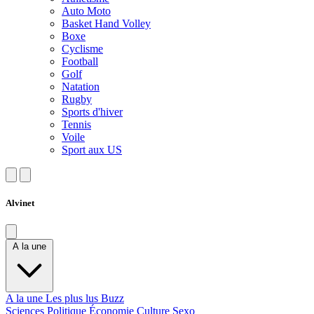
Auto Moto
Basket Hand Volley
Boxe
Cyclisme
Football
Golf
Natation
Rugby
Sports d'hiver
Tennis
Voile
Sport aux US
Alvinet
A la une
A la une
Les plus lus
Buzz
Sciences
Politique
Économie
Culture
Sexo