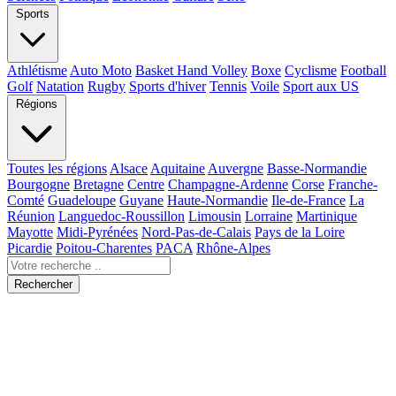
Sports
Athlétisme
Auto Moto
Basket Hand Volley
Boxe
Cyclisme
Football
Golf
Natation
Rugby
Sports d'hiver
Tennis
Voile
Sport aux US
Régions
Toutes les régions
Alsace
Aquitaine
Auvergne
Basse-Normandie
Bourgogne
Bretagne
Centre
Champagne-Ardenne
Corse
Franche-
Comté
Guadeloupe
Guyane
Haute-Normandie
Ile-de-France
La
Réunion
Languedoc-Roussillon
Limousin
Lorraine
Martinique
Mayotte
Midi-Pyrénées
Nord-Pas-de-Calais
Pays de la Loire
Picardie
Poitou-Charentes
PACA
Rhône-Alpes
Rechercher