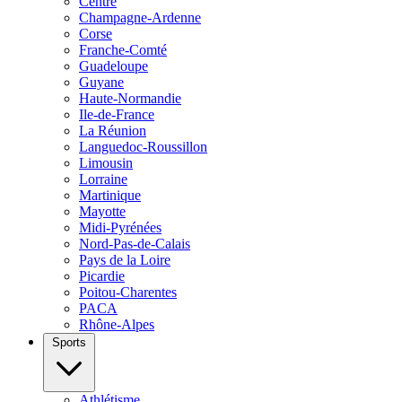
Centre
Champagne-Ardenne
Corse
Franche-Comté
Guadeloupe
Guyane
Haute-Normandie
Ile-de-France
La Réunion
Languedoc-Roussillon
Limousin
Lorraine
Martinique
Mayotte
Midi-Pyrénées
Nord-Pas-de-Calais
Pays de la Loire
Picardie
Poitou-Charentes
PACA
Rhône-Alpes
Sports
Athlétisme