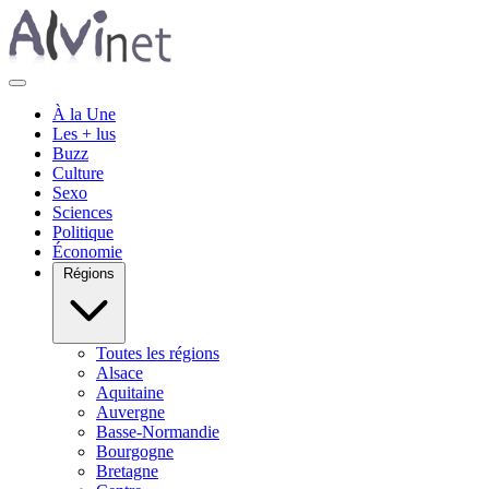
À la Une
Les + lus
Buzz
Culture
Sexo
Sciences
Politique
Économie
Régions
Toutes les régions
Alsace
Aquitaine
Auvergne
Basse-Normandie
Bourgogne
Bretagne