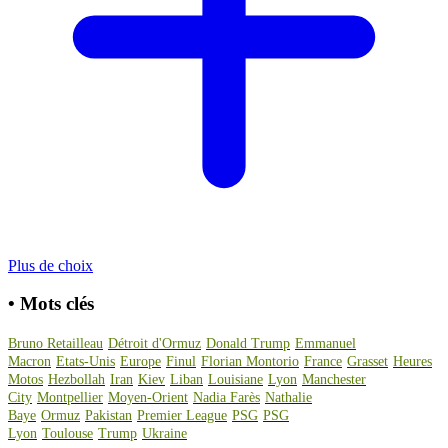
Plus de choix
•
Mots clés
Bruno Retailleau
Détroit d'Ormuz
Donald Trump
Emmanuel
Macron
Etats-Unis
Europe
Finul
Florian Montorio
France
Grasset
Heures
Motos
Hezbollah
Iran
Kiev
Liban
Louisiane
Lyon
Manchester
City
Montpellier
Moyen-Orient
Nadia Farès
Nathalie
Baye
Ormuz
Pakistan
Premier League
PSG
PSG
Lyon
Toulouse
Trump
Ukraine