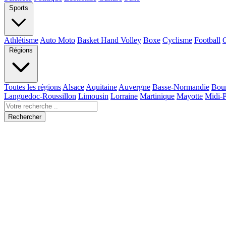
Sports
Athlétisme
Auto Moto
Basket Hand Volley
Boxe
Cyclisme
Football
Régions
Toutes les régions
Alsace
Aquitaine
Auvergne
Basse-Normandie
Bou
Languedoc-Roussillon
Limousin
Lorraine
Martinique
Mayotte
Midi-
Rechercher