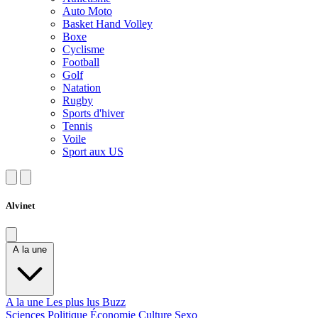
Auto Moto
Basket Hand Volley
Boxe
Cyclisme
Football
Golf
Natation
Rugby
Sports d'hiver
Tennis
Voile
Sport aux US
Alvinet
A la une
A la une
Les plus lus
Buzz
Sciences
Politique
Économie
Culture
Sexo