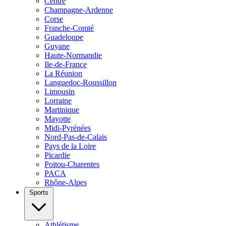
Centre
Champagne-Ardenne
Corse
Franche-Comté
Guadeloupe
Guyane
Haute-Normandie
Ile-de-France
La Réunion
Languedoc-Roussillon
Limousin
Lorraine
Martinique
Mayotte
Midi-Pyrénées
Nord-Pas-de-Calais
Pays de la Loire
Picardie
Poitou-Charentes
PACA
Rhône-Alpes
Sports
Athlétisme