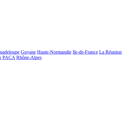
uadeloupe
Guyane
Haute-Normandie
Ile-de-France
La Réunion
s
PACA
Rhône-Alpes