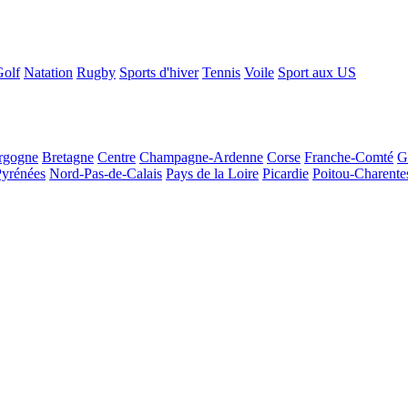
Golf
Natation
Rugby
Sports d'hiver
Tennis
Voile
Sport aux US
rgogne
Bretagne
Centre
Champagne-Ardenne
Corse
Franche-Comté
G
Pyrénées
Nord-Pas-de-Calais
Pays de la Loire
Picardie
Poitou-Charente