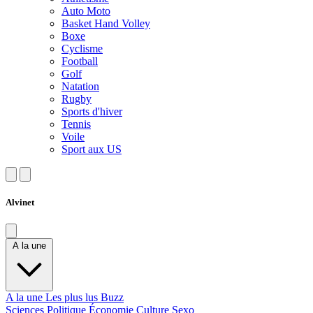
Auto Moto
Basket Hand Volley
Boxe
Cyclisme
Football
Golf
Natation
Rugby
Sports d'hiver
Tennis
Voile
Sport aux US
Alvinet
A la une
A la une
Les plus lus
Buzz
Sciences
Politique
Économie
Culture
Sexo