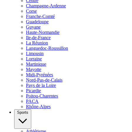
Centre
Champagne-Ardenne
Corse
Franche-Comté
Guadeloupe
Guyane
Haute-Normandie
Ile-de-France
La Réunion
Languedoc-Roussillon
Limousin
Lorraine
Martinique
Mayotte
Midi-Pyrénées
Nord-Pas-de-Calais
Pays de la Loire
Picardie
Poitou-Charentes
PACA
Rhône-Alpes
Sports
Athlétisme