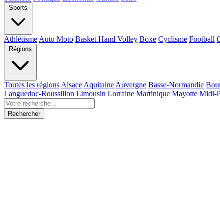
Sports
Athlétisme
Auto Moto
Basket Hand Volley
Boxe
Cyclisme
Football
Régions
Toutes les régions
Alsace
Aquitaine
Auvergne
Basse-Normandie
Bou
Languedoc-Roussillon
Limousin
Lorraine
Martinique
Mayotte
Midi-
Rechercher