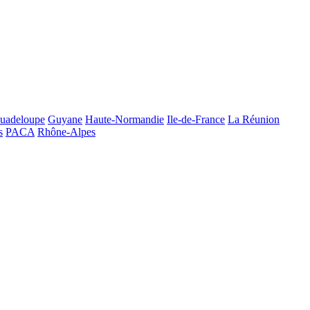
uadeloupe
Guyane
Haute-Normandie
Ile-de-France
La Réunion
s
PACA
Rhône-Alpes