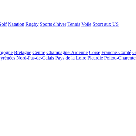
Golf
Natation
Rugby
Sports d'hiver
Tennis
Voile
Sport aux US
rgogne
Bretagne
Centre
Champagne-Ardenne
Corse
Franche-Comté
G
Pyrénées
Nord-Pas-de-Calais
Pays de la Loire
Picardie
Poitou-Charente