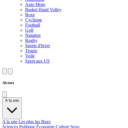
Auto Moto
Basket Hand Volley
Boxe
Cyclisme
Football
Golf
Natation
Rugby
Sports d'hiver
Tennis
Voile
Sport aux US
Alvinet
A la une
A la une
Les plus lus
Buzz
Sciences
Politique
Économie
Culture
Sexo