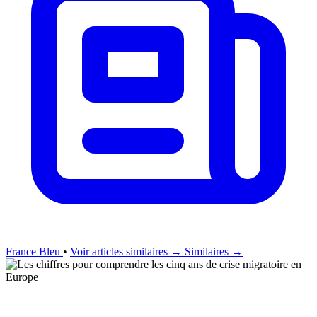
France Bleu
•
Voir articles similaires →
Similaires →