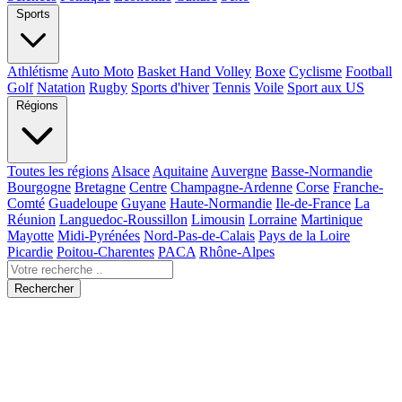
Sports
Athlétisme
Auto Moto
Basket Hand Volley
Boxe
Cyclisme
Football
Golf
Natation
Rugby
Sports d'hiver
Tennis
Voile
Sport aux US
Régions
Toutes les régions
Alsace
Aquitaine
Auvergne
Basse-Normandie
Bourgogne
Bretagne
Centre
Champagne-Ardenne
Corse
Franche-
Comté
Guadeloupe
Guyane
Haute-Normandie
Ile-de-France
La
Réunion
Languedoc-Roussillon
Limousin
Lorraine
Martinique
Mayotte
Midi-Pyrénées
Nord-Pas-de-Calais
Pays de la Loire
Picardie
Poitou-Charentes
PACA
Rhône-Alpes
Rechercher