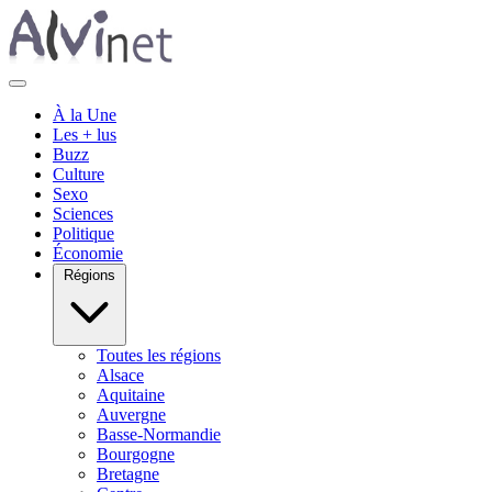
À la Une
Les + lus
Buzz
Culture
Sexo
Sciences
Politique
Économie
Régions
Toutes les régions
Alsace
Aquitaine
Auvergne
Basse-Normandie
Bourgogne
Bretagne