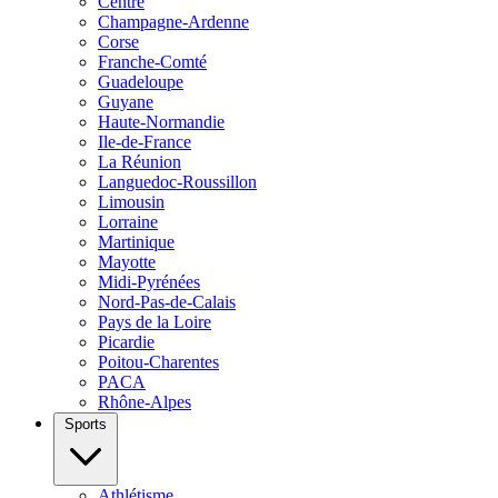
Centre
Champagne-Ardenne
Corse
Franche-Comté
Guadeloupe
Guyane
Haute-Normandie
Ile-de-France
La Réunion
Languedoc-Roussillon
Limousin
Lorraine
Martinique
Mayotte
Midi-Pyrénées
Nord-Pas-de-Calais
Pays de la Loire
Picardie
Poitou-Charentes
PACA
Rhône-Alpes
Sports
Athlétisme