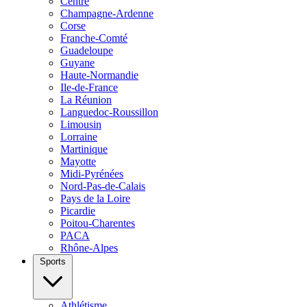
Centre
Champagne-Ardenne
Corse
Franche-Comté
Guadeloupe
Guyane
Haute-Normandie
Ile-de-France
La Réunion
Languedoc-Roussillon
Limousin
Lorraine
Martinique
Mayotte
Midi-Pyrénées
Nord-Pas-de-Calais
Pays de la Loire
Picardie
Poitou-Charentes
PACA
Rhône-Alpes
Sports
Athlétisme