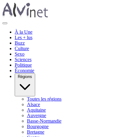
À la Une
Les + lus
Buzz
Culture
Sexo
Sciences
Politique
Économie
Régions
Toutes les régions
Alsace
Aquitaine
Auvergne
Basse-Normandie
Bourgogne
Bretagne