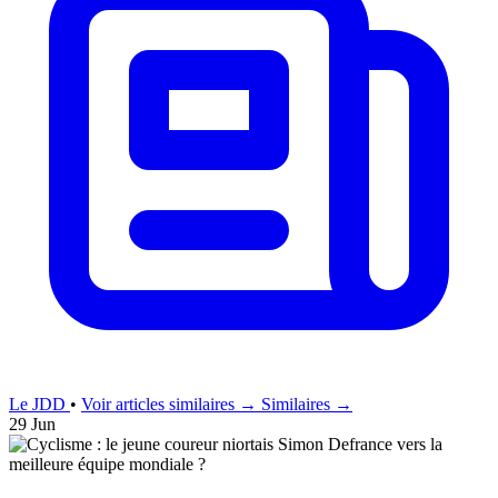
Le JDD
•
Voir articles similaires →
Similaires →
29 Jun