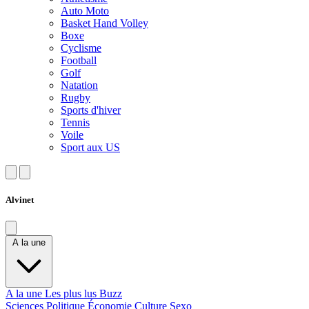
Auto Moto
Basket Hand Volley
Boxe
Cyclisme
Football
Golf
Natation
Rugby
Sports d'hiver
Tennis
Voile
Sport aux US
Alvinet
A la une
A la une
Les plus lus
Buzz
Sciences
Politique
Économie
Culture
Sexo