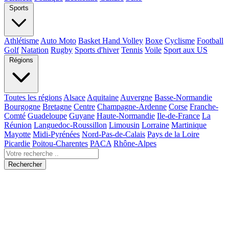
Sports
Athlétisme
Auto Moto
Basket Hand Volley
Boxe
Cyclisme
Football
Golf
Natation
Rugby
Sports d'hiver
Tennis
Voile
Sport aux US
Régions
Toutes les régions
Alsace
Aquitaine
Auvergne
Basse-Normandie
Bourgogne
Bretagne
Centre
Champagne-Ardenne
Corse
Franche-
Comté
Guadeloupe
Guyane
Haute-Normandie
Ile-de-France
La
Réunion
Languedoc-Roussillon
Limousin
Lorraine
Martinique
Mayotte
Midi-Pyrénées
Nord-Pas-de-Calais
Pays de la Loire
Picardie
Poitou-Charentes
PACA
Rhône-Alpes
Rechercher