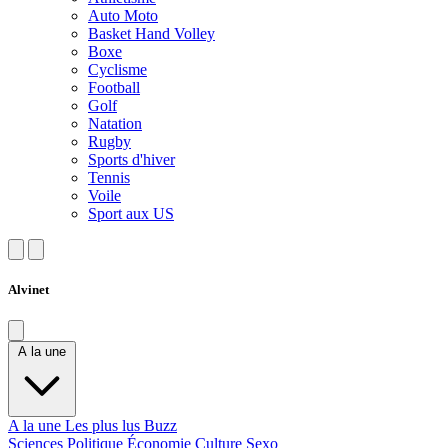
Auto Moto
Basket Hand Volley
Boxe
Cyclisme
Football
Golf
Natation
Rugby
Sports d'hiver
Tennis
Voile
Sport aux US
Alvinet
A la une
A la une
Les plus lus
Buzz
Sciences
Politique
Économie
Culture
Sexo