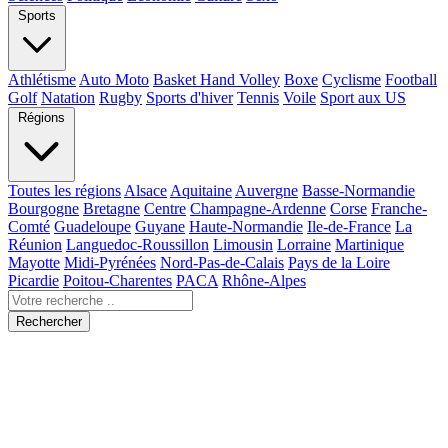
Sports
Athlétisme
Auto Moto
Basket Hand Volley
Boxe
Cyclisme
Football
Golf
Natation
Rugby
Sports d'hiver
Tennis
Voile
Sport aux US
Régions
Toutes les régions
Alsace
Aquitaine
Auvergne
Basse-Normandie
Bourgogne
Bretagne
Centre
Champagne-Ardenne
Corse
Franche-
Comté
Guadeloupe
Guyane
Haute-Normandie
Ile-de-France
La
Réunion
Languedoc-Roussillon
Limousin
Lorraine
Martinique
Mayotte
Midi-Pyrénées
Nord-Pas-de-Calais
Pays de la Loire
Picardie
Poitou-Charentes
PACA
Rhône-Alpes
Rechercher