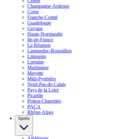
Centre
Champagne-Ardenne
Corse
Franche-Comté
Guadeloupe
Guyane
Haute-Normandie
Ile-de-France
La Réunion
Languedoc-Roussillon
Limousin
Lorraine
Martinique
Mayotte
Midi-Pyrénées
Nord-Pas-de-Calais
Pays de la Loire
Picardie
Poitou-Charentes
PACA
Rhône-Alpes
Sports
Athlétisme