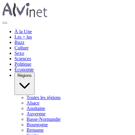
À la Une
Les + lus
Buzz
Culture
Sexo
Sciences
Politique
Économie
Régions
Toutes les régions
Alsace
Aquitaine
Auvergne
Basse-Normandie
Bourgogne
Bretagne