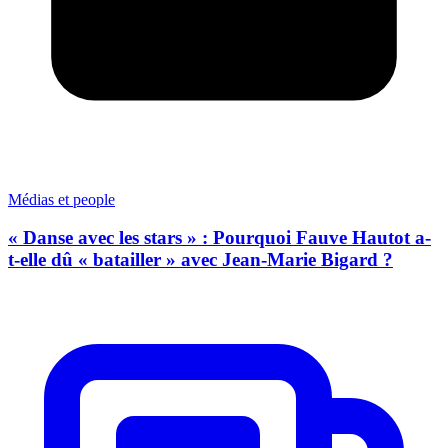
Médias et people
« Danse avec les stars » : Pourquoi Fauve Hautot a-
t-elle dû « batailler » avec Jean-Marie Bigard ?