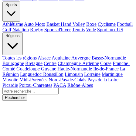
Sports
Athlétisme
Auto Moto
Basket Hand Volley
Boxe
Cyclisme
Football
Golf
Natation
Rugby
Sports d'hiver
Tennis
Voile
Sport aux US
Régions
Toutes les régions
Alsace
Aquitaine
Auvergne
Basse-Normandie
Bourgogne
Bretagne
Centre
Champagne-Ardenne
Corse
Franche-
Comté
Guadeloupe
Guyane
Haute-Normandie
Ile-de-France
La
Réunion
Languedoc-Roussillon
Limousin
Lorraine
Martinique
Mayotte
Midi-Pyrénées
Nord-Pas-de-Calais
Pays de la Loire
Picardie
Poitou-Charentes
PACA
Rhône-Alpes
Rechercher