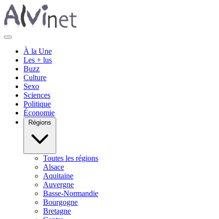
À la Une
Les + lus
Buzz
Culture
Sexo
Sciences
Politique
Économie
Régions
Toutes les régions
Alsace
Aquitaine
Auvergne
Basse-Normandie
Bourgogne
Bretagne