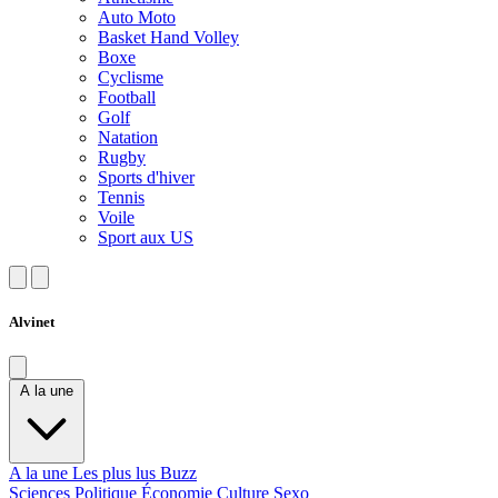
Auto Moto
Basket Hand Volley
Boxe
Cyclisme
Football
Golf
Natation
Rugby
Sports d'hiver
Tennis
Voile
Sport aux US
Alvinet
A la une
A la une
Les plus lus
Buzz
Sciences
Politique
Économie
Culture
Sexo