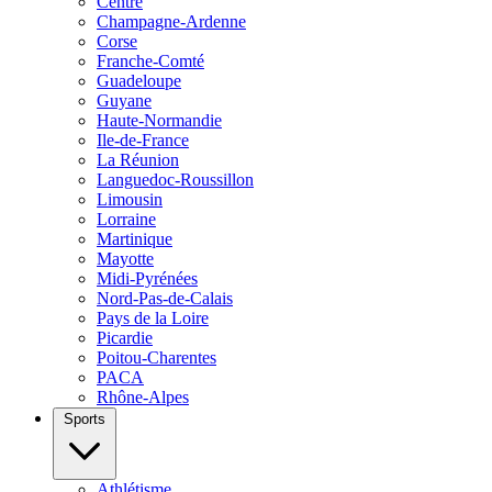
Centre
Champagne-Ardenne
Corse
Franche-Comté
Guadeloupe
Guyane
Haute-Normandie
Ile-de-France
La Réunion
Languedoc-Roussillon
Limousin
Lorraine
Martinique
Mayotte
Midi-Pyrénées
Nord-Pas-de-Calais
Pays de la Loire
Picardie
Poitou-Charentes
PACA
Rhône-Alpes
Sports
Athlétisme