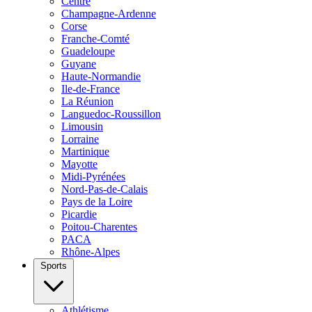
Centre
Champagne-Ardenne
Corse
Franche-Comté
Guadeloupe
Guyane
Haute-Normandie
Ile-de-France
La Réunion
Languedoc-Roussillon
Limousin
Lorraine
Martinique
Mayotte
Midi-Pyrénées
Nord-Pas-de-Calais
Pays de la Loire
Picardie
Poitou-Charentes
PACA
Rhône-Alpes
Sports
Athlétisme