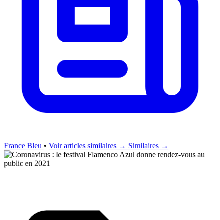
France Bleu
•
Voir articles similaires →
Similaires →