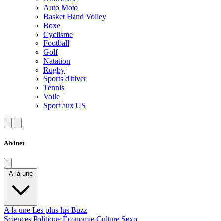
Auto Moto
Basket Hand Volley
Boxe
Cyclisme
Football
Golf
Natation
Rugby
Sports d'hiver
Tennis
Voile
Sport aux US
Alvinet
A la une
A la une
Les plus lus
Buzz
Sciences
Politique
Économie
Culture
Sexo