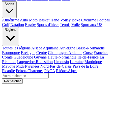
Sports
Athlétisme
Auto Moto
Basket Hand Volley
Boxe
Cyclisme
Football
Golf
Natation
Rugby
Sports d'hiver
Tennis
Voile
Sport aux US
Régions
Toutes les régions
Alsace
Aquitaine
Auvergne
Basse-Normandie
Bourgogne
Bretagne
Centre
Champagne-Ardenne
Corse
Franche-
Comté
Guadeloupe
Guyane
Haute-Normandie
Ile-de-France
La
Réunion
Languedoc-Roussillon
Limousin
Lorraine
Martinique
Mayotte
Midi-Pyrénées
Nord-Pas-de-Calais
Pays de la Loire
Picardie
Poitou-Charentes
PACA
Rhône-Alpes
Rechercher