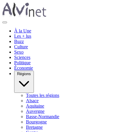
À la Une
Les + lus
Buzz
Culture
Sexo
Sciences
Politique
Économie
Régions
Toutes les régions
Alsace
Aquitaine
Auvergne
Basse-Normandie
Bourgogne
Bretagne