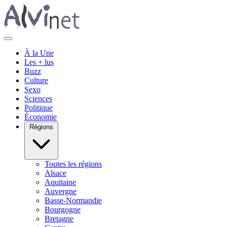
À la Une
Les + lus
Buzz
Culture
Sexo
Sciences
Politique
Économie
Régions
Toutes les régions
Alsace
Aquitaine
Auvergne
Basse-Normandie
Bourgogne
Bretagne