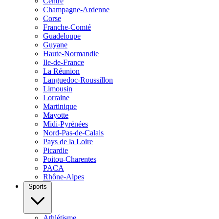
Centre
Champagne-Ardenne
Corse
Franche-Comté
Guadeloupe
Guyane
Haute-Normandie
Ile-de-France
La Réunion
Languedoc-Roussillon
Limousin
Lorraine
Martinique
Mayotte
Midi-Pyrénées
Nord-Pas-de-Calais
Pays de la Loire
Picardie
Poitou-Charentes
PACA
Rhône-Alpes
Sports
Athlétisme