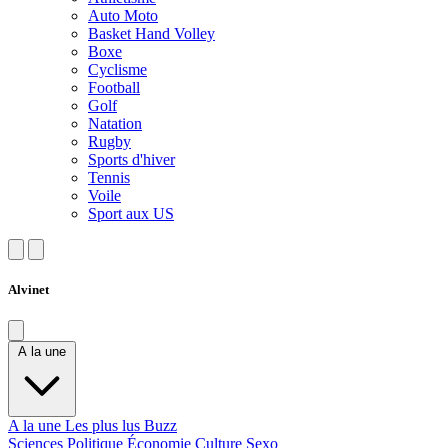
Auto Moto
Basket Hand Volley
Boxe
Cyclisme
Football
Golf
Natation
Rugby
Sports d'hiver
Tennis
Voile
Sport aux US
Alvinet
A la une
A la une
Les plus lus
Buzz
Sciences
Politique
Économie
Culture
Sexo