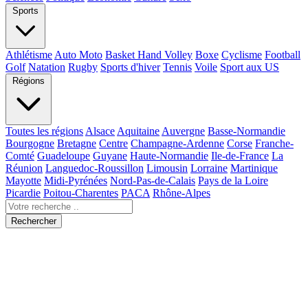
Sports
Athlétisme
Auto Moto
Basket Hand Volley
Boxe
Cyclisme
Football
Golf
Natation
Rugby
Sports d'hiver
Tennis
Voile
Sport aux US
Régions
Toutes les régions
Alsace
Aquitaine
Auvergne
Basse-Normandie
Bourgogne
Bretagne
Centre
Champagne-Ardenne
Corse
Franche-
Comté
Guadeloupe
Guyane
Haute-Normandie
Ile-de-France
La
Réunion
Languedoc-Roussillon
Limousin
Lorraine
Martinique
Mayotte
Midi-Pyrénées
Nord-Pas-de-Calais
Pays de la Loire
Picardie
Poitou-Charentes
PACA
Rhône-Alpes
Rechercher