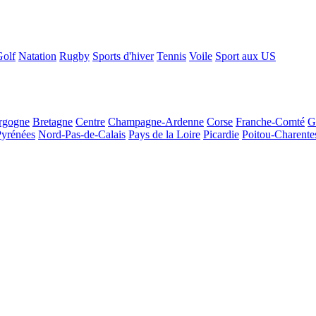
Golf
Natation
Rugby
Sports d'hiver
Tennis
Voile
Sport aux US
rgogne
Bretagne
Centre
Champagne-Ardenne
Corse
Franche-Comté
G
Pyrénées
Nord-Pas-de-Calais
Pays de la Loire
Picardie
Poitou-Charente