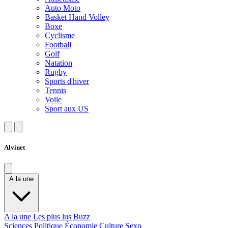
Auto Moto
Basket Hand Volley
Boxe
Cyclisme
Football
Golf
Natation
Rugby
Sports d'hiver
Tennis
Voile
Sport aux US
Alvinet
A la une
A la une
Les plus lus
Buzz
Sciences
Politique
Économie
Culture
Sexo