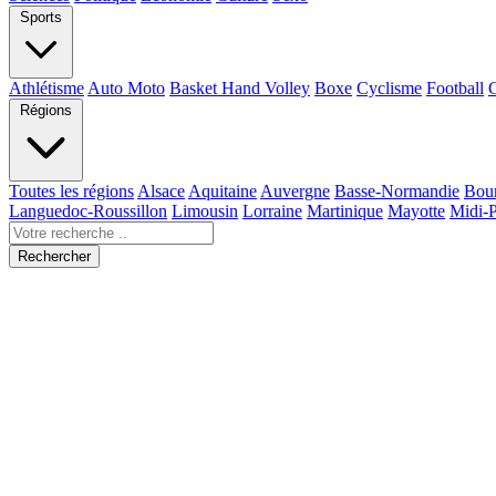
Sports
Athlétisme
Auto Moto
Basket Hand Volley
Boxe
Cyclisme
Football
Régions
Toutes les régions
Alsace
Aquitaine
Auvergne
Basse-Normandie
Bou
Languedoc-Roussillon
Limousin
Lorraine
Martinique
Mayotte
Midi-
Rechercher