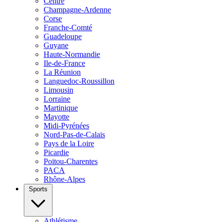
Centre
Champagne-Ardenne
Corse
Franche-Comté
Guadeloupe
Guyane
Haute-Normandie
Ile-de-France
La Réunion
Languedoc-Roussillon
Limousin
Lorraine
Martinique
Mayotte
Midi-Pyrénées
Nord-Pas-de-Calais
Pays de la Loire
Picardie
Poitou-Charentes
PACA
Rhône-Alpes
Sports
Athlétisme