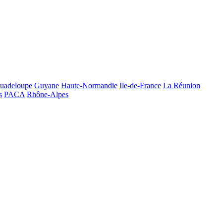
uadeloupe
Guyane
Haute-Normandie
Ile-de-France
La Réunion
s
PACA
Rhône-Alpes