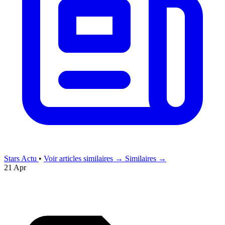
Stars Actu
•
Voir articles similaires →
Similaires →
21 Apr