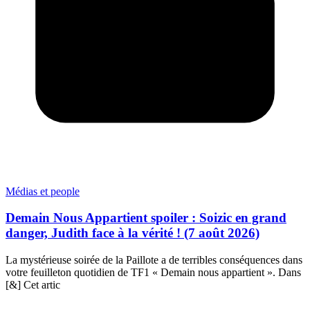
Médias et people
Demain Nous Appartient spoiler : Soizic en grand
danger, Judith face à la vérité ! (7 août 2026)
La mystérieuse soirée de la Paillote a de terribles conséquences dans
votre feuilleton quotidien de TF1 « Demain nous appartient ». Dans
[&] Cet artic