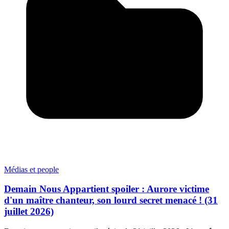
Médias et people
Demain Nous Appartient spoiler : Aurore victime
d'un maître chanteur, son lourd secret menacé ! (31
juillet 2026)