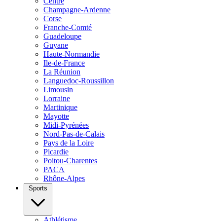
Centre
Champagne-Ardenne
Corse
Franche-Comté
Guadeloupe
Guyane
Haute-Normandie
Ile-de-France
La Réunion
Languedoc-Roussillon
Limousin
Lorraine
Martinique
Mayotte
Midi-Pyrénées
Nord-Pas-de-Calais
Pays de la Loire
Picardie
Poitou-Charentes
PACA
Rhône-Alpes
Sports
Athlétisme