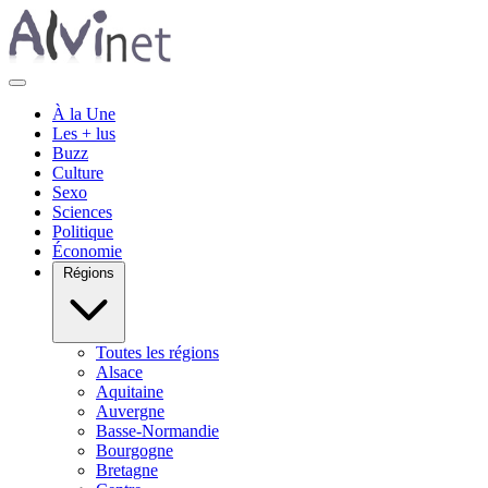
À la Une
Les + lus
Buzz
Culture
Sexo
Sciences
Politique
Économie
Régions
Toutes les régions
Alsace
Aquitaine
Auvergne
Basse-Normandie
Bourgogne
Bretagne