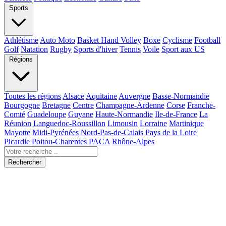
Sports
Athlétisme
Auto Moto
Basket Hand Volley
Boxe
Cyclisme
Football
Golf
Natation
Rugby
Sports d'hiver
Tennis
Voile
Sport aux US
Régions
Toutes les régions
Alsace
Aquitaine
Auvergne
Basse-Normandie
Bourgogne
Bretagne
Centre
Champagne-Ardenne
Corse
Franche-
Comté
Guadeloupe
Guyane
Haute-Normandie
Ile-de-France
La
Réunion
Languedoc-Roussillon
Limousin
Lorraine
Martinique
Mayotte
Midi-Pyrénées
Nord-Pas-de-Calais
Pays de la Loire
Picardie
Poitou-Charentes
PACA
Rhône-Alpes
Rechercher