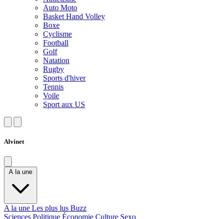
Auto Moto
Basket Hand Volley
Boxe
Cyclisme
Football
Golf
Natation
Rugby
Sports d'hiver
Tennis
Voile
Sport aux US
Alvinet
A la une
A la une
Les plus lus
Buzz
Sciences
Politique
Économie
Culture
Sexo