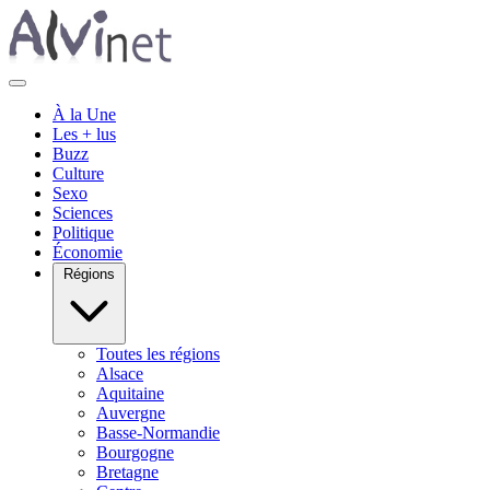
À la Une
Les + lus
Buzz
Culture
Sexo
Sciences
Politique
Économie
Régions
Toutes les régions
Alsace
Aquitaine
Auvergne
Basse-Normandie
Bourgogne
Bretagne