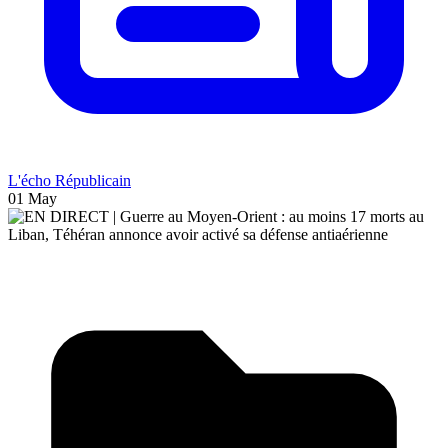
L'écho Républicain
01 May