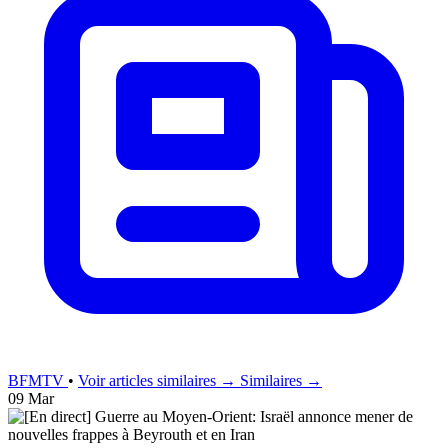
BFMTV
•
Voir articles similaires →
Similaires →
09 Mar