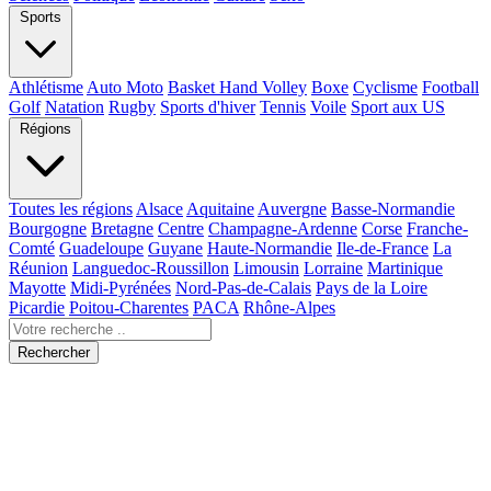
Sports
Athlétisme
Auto Moto
Basket Hand Volley
Boxe
Cyclisme
Football
Golf
Natation
Rugby
Sports d'hiver
Tennis
Voile
Sport aux US
Régions
Toutes les régions
Alsace
Aquitaine
Auvergne
Basse-Normandie
Bourgogne
Bretagne
Centre
Champagne-Ardenne
Corse
Franche-
Comté
Guadeloupe
Guyane
Haute-Normandie
Ile-de-France
La
Réunion
Languedoc-Roussillon
Limousin
Lorraine
Martinique
Mayotte
Midi-Pyrénées
Nord-Pas-de-Calais
Pays de la Loire
Picardie
Poitou-Charentes
PACA
Rhône-Alpes
Rechercher