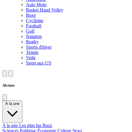
Auto Moto
Basket Hand Volley
Boxe
Cyclisme
Football
Golf
Natation
Rugby
Sports d'hiver
Tennis
Voile
Sport aux US
Alvinet
A la une
A la une
Les plus lus
Buzz
Sciences
Politique
Économie
Culture
Sexo