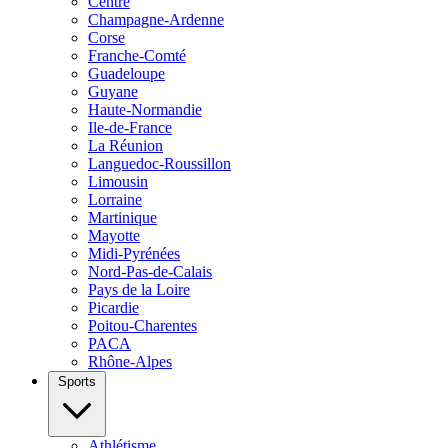
Centre
Champagne-Ardenne
Corse
Franche-Comté
Guadeloupe
Guyane
Haute-Normandie
Ile-de-France
La Réunion
Languedoc-Roussillon
Limousin
Lorraine
Martinique
Mayotte
Midi-Pyrénées
Nord-Pas-de-Calais
Pays de la Loire
Picardie
Poitou-Charentes
PACA
Rhône-Alpes
Sports
Athlétisme