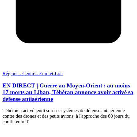
Régions - Centre - Eure-et-Loir
EN DIRECT | Guerre au Moyen-Orient : au moins
17 morts au Liban, Téhéran annonce avoir activé sa
défense antiaérienne
Téhéran a activé jeudi soir ses systèmes de défense antiaérienne
contre des drones et des petits avions, à l'approche des 60 jours du
conflit entre l'