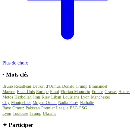
Plus de choix
•
Mots clés
Bruno Retailleau
Détroit d'Ormuz
Donald Trump
Emmanuel
Macron
Etats-Unis
Europe
Finul
Florian Montorio
France
Grasset
Heures
Motos
Hezbollah
Iran
Kiev
Liban
Louisiane
Lyon
Manchester
City
Montpellier
Moyen-Orient
Nadia Farès
Nathalie
Baye
Ormuz
Pakistan
Premier League
PSG
PSG
Lyon
Toulouse
Trump
Ukraine
✦
Participer