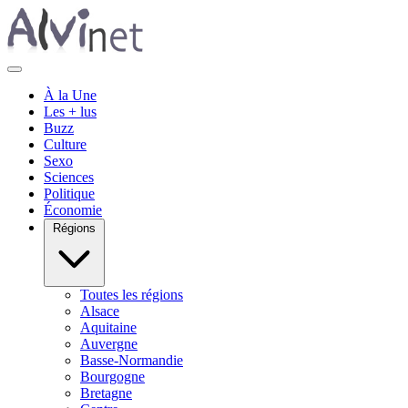
À la Une
Les + lus
Buzz
Culture
Sexo
Sciences
Politique
Économie
Régions
Toutes les régions
Alsace
Aquitaine
Auvergne
Basse-Normandie
Bourgogne
Bretagne