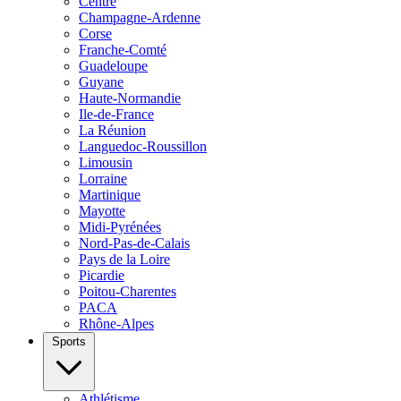
Centre
Champagne-Ardenne
Corse
Franche-Comté
Guadeloupe
Guyane
Haute-Normandie
Ile-de-France
La Réunion
Languedoc-Roussillon
Limousin
Lorraine
Martinique
Mayotte
Midi-Pyrénées
Nord-Pas-de-Calais
Pays de la Loire
Picardie
Poitou-Charentes
PACA
Rhône-Alpes
Sports
Athlétisme